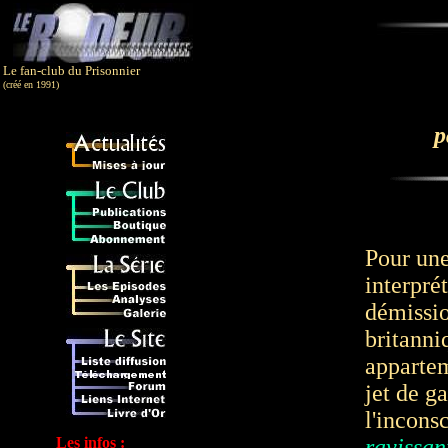
Le fan-club du Prisonnier
(créé en 1991)
p
Pour une
interpré
démissio
britanni
apparteme
jet de ga
l'incons
Les infos :
ravissant