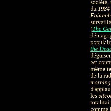
société,
du
1984
Fahrenh
surveill
(
The Ge
démagog
populaire
the Dea
déguisem
est cont
même tem
de la rad
morning a
d'applau
les
sitc
totalitai
comme le