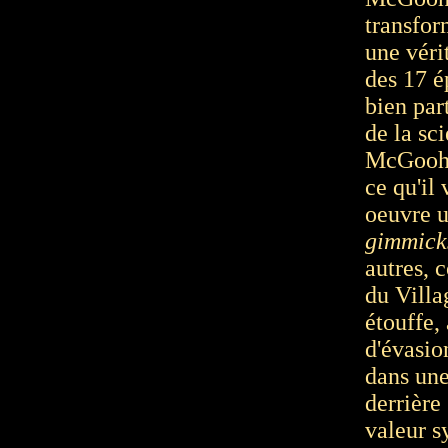
transfor
une véri
des 17 é
bien part
de la sc
McGoohan
ce qu'il 
oeuvre u
gimmic
autres,
du Villa
étouffe,
d'évasio
dans une
derrière
valeur s