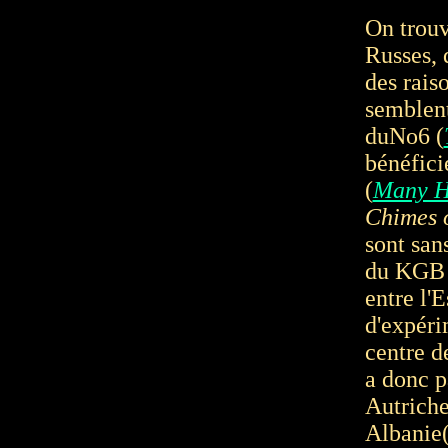
On trouv
Russes, 
des rais
semblent
duNo6 (
bénéfic
(
Many H
Chimes 
sont san
du KGB n
entre l'E
d'expéri
centre d
a donc p
Autriche
Albanie