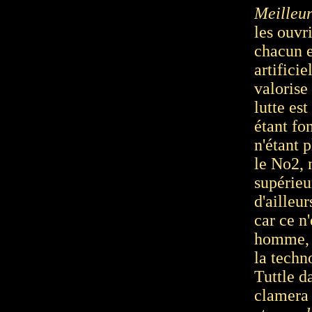
Meilleu
les
ouvr
chacun e
artificie
valorise
lutte es
étant f
n'étant 
le No2, 
supérieu
d'ailleur
car ce n
homme, c
la techn
Tuttle d
clamera