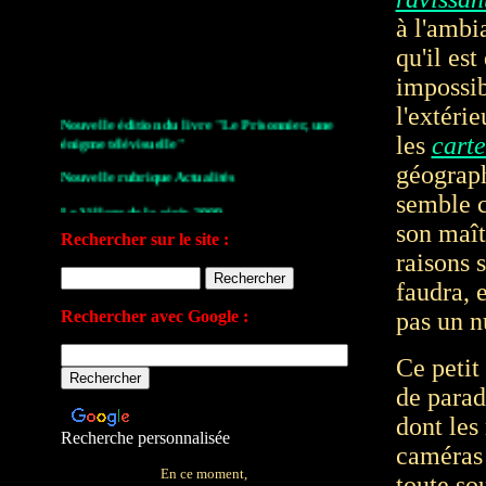
à l'ambi
qu'il est
impossib
l'extérie
Nouvelle édition du livre "Le Prisonnier, une
énigme télévisuelle"
les
carte
Nouvelle rubrique Actualités
géograph
semble c
Le Village de la série 2009
son maît
Les archives de John Drake
Rechercher sur le site :
raisons s
Le plan du site
faudra, 
Votre avis sur le site
Rechercher avec Google :
pas un n
Ce petit 
de parad
dont les
Recherche personnalisée
caméras 
En ce moment,
toute so