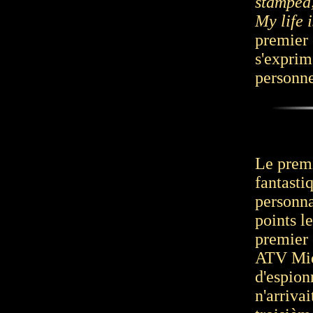
stamped,
My life 
premier é
s'exprim
personnel
Le premi
fantastiq
personna
points le
premier 
ATV Midl
d'espion
n'arrivai