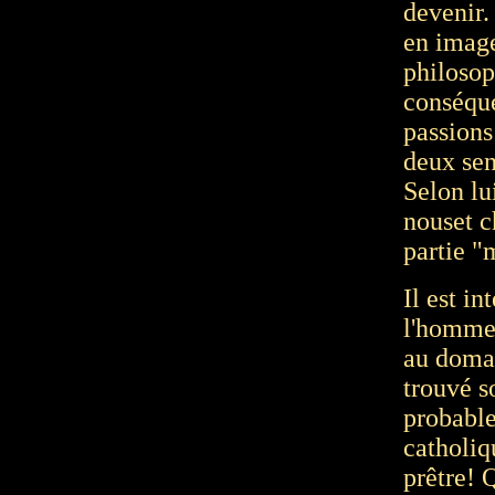
devenir. 
en image
philosop
conséque
passions
deux sen
Selon lu
nouset c
partie "
Il est in
l'homme 
au domai
trouvé s
probable
catholiq
prêtre! 