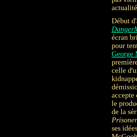
actualité
Début d'
Danger
écran br
pour ten
George 
première
celle d'
kidnappe
démissio
accepte d
le produ
de la sé
Prisone
ses idées
McGooha