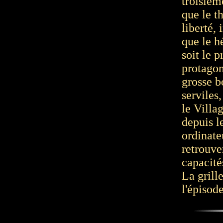
troisièm
que le th
liberté,
que le hé
soit le 
protagoni
grosse b
serviles,
le Villa
depuis l
ordinate
retrouve
capacité
La grill
l'épisode