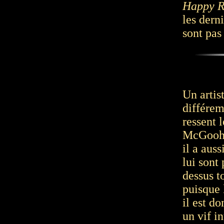
Happy R
les dern
sont pas 
Un artis
différem
ressent 
McGoohan
il a aus
lui sont
dessus t
puisque l
il est d
un vif i