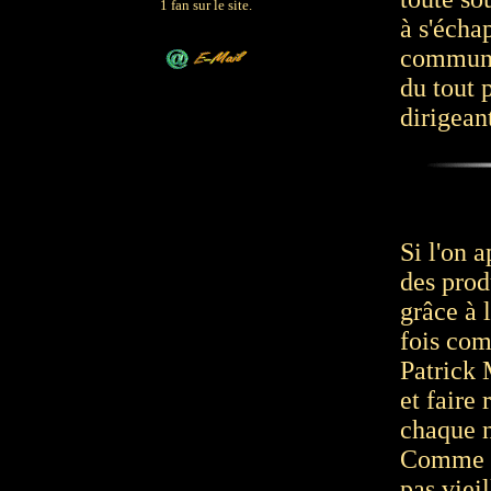
1 fan sur le site.
à s'écha
communau
du tout 
dirigean
Si l'on 
des prod
grâce à 
fois com
Patrick 
et faire 
chaque n
Comme to
pas vieil