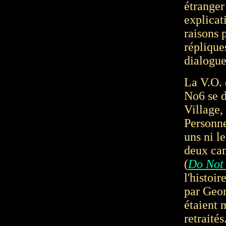
étranger
explicat
raisons 
réplique
dialogue
La V.O. 
No6 se 
Village,
Personne
uns ni l
deux cam
(
Do Not
l'histoir
par Geor
étaient m
retraités