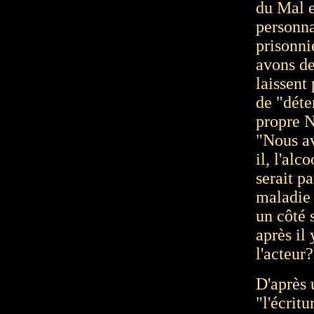
du Mal e
personna
prisonni
avons de
laissent
de "déte
propre N
"Nous av
il, l'alc
serait p
maladie 
un côté 
après il
l'acteur?
D'après 
"l'écritu