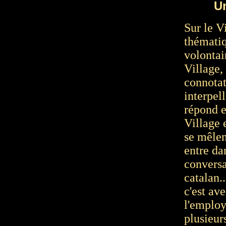
U
Sur le V
thématiq
volontai
Village,
connota
interpell
répond en
Village 
se mêlen
entre da
conversa
catalan..
c'est av
l'employ
plusieur