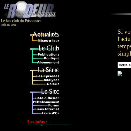
Le fan-club du Prisonnier
(créé en 1991)
Si vo
l'act
temps
simpl
Nouvelle édition du livre "Le Prisonnier, une
énigme télévisuelle"
Nouvelle rubrique Actualités
Les infos :
Le Village de la série 2009