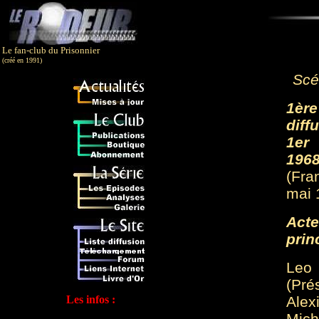
Le fan-club du Prisonnier
(créé en 1991)
Scé
1ère
diff
1er 
1968
(Fra
mai 
Acte
prin
Leo 
(Pré
Les infos :
Ale
Mich