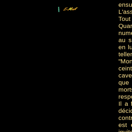
ensu
L'as
Tout
Quar
numé
au s
en l
tell
"Mon
cein
cave
que 
mor
resp
Il a
déci
cont
est 
invi