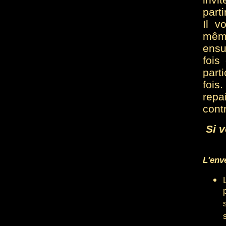
parti
Il v
mêm
ensu
fois
part
fois
repa
cont
Si v
L'env