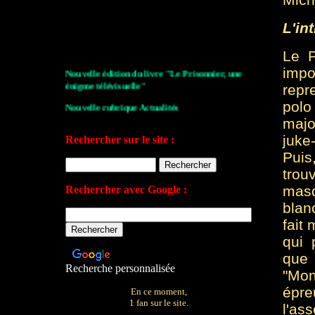
L'in
Le P
impo
Nouvelle édition du livre "Le Prisonnier, une
énigme télévisuelle"
repr
polo
Nouvelle rubrique Actualités
majo
Le Village de la série 2009
juke
Rechercher sur le site :
Les archives de John Drake
Puis
tro
Le plan du site
masq
Rechercher avec Google :
Votre avis sur le site
blan
fait
qui 
que
Recherche personnalisée
"Mon
épr
En ce moment,
1 fan sur le site.
l'as