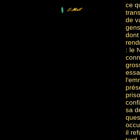
ce q
tran
de va
gens
dont
rend
: le
conn
gros
essa
l'em
prés
pris
conf
sa d
ques
occu
il re
tard