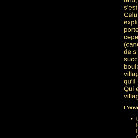
s'es
Celui
expl
port
cepe
(can
de s
succ
boul
vill
qu'il
Qui 
vill
L'env