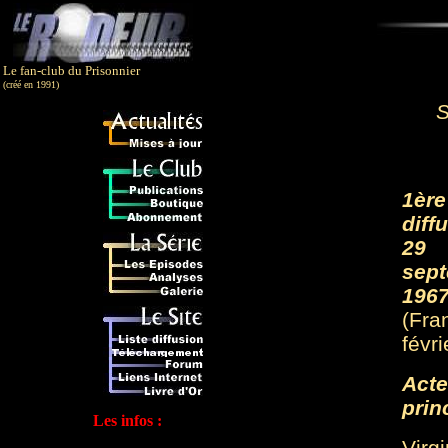
Le fan-club du Prisonnier
(créé en 1991)
S
1ère
diff
29
sep
1967
(Fra
févr
Acte
prin
Les infos :
Virg