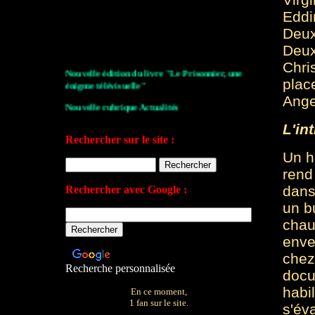
Eddi
Deux
Deux
Chri
Nouvelle édition du livre "Le Prisonnier, une
plac
énigme télévisuelle"
Ange
Nouvelle rubrique Actualités
L'int
Le Village de la série 2009
Rechercher sur le site :
Les archives de John Drake
Un h
rend
Le plan du site
dans
Rechercher avec Google :
Votre avis sur le site
un b
chau
enve
chez 
Recherche personnalisée
docu
habi
En ce moment,
1 fan sur le site.
s'éva