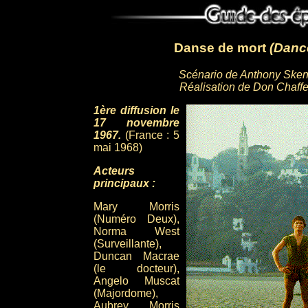
Danse de mort
(Danc
Scénario de Anthony Ske
Réalisation de Don Chaff
1ère diffusion le
17 novembre
1967.
(France : 5
mai 1968)
Acteurs
principaux :
Mary Morris
(Numéro Deux),
Norma West
(Surveillante),
Duncan Macrae
(le docteur),
Angelo Muscat
(Majordome),
Aubrey Morris