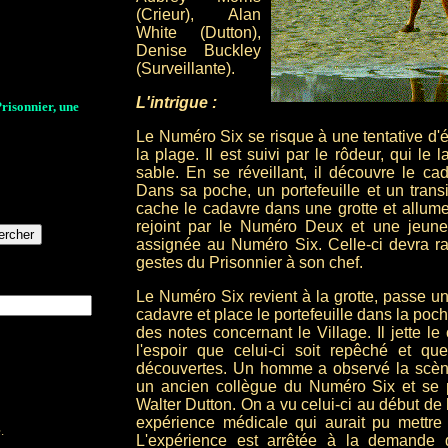
(Crieur), Alan
White (Dutton),
Denise Buckley
(Surveillante).
L'intrigue :
Prisonnier, une
Le Numéro Six se risque à une tentative d'é
la plage. Il est suivi par le rôdeur, qui le 
sable. En se réveillant, il découvre le c
Dans sa poche, un portefeuille et un transi
cache le cadavre dans une grotte et allume l
rejoint par le Numéro Deux et une jeun
assignée au Numéro Six. Celle-ci devra rap
gestes du Prisonnier à son chef.
Le Numéro Six revient à la grotte, passe u
cadavre et place le portefeuille dans la po
des notes concernant le Village. Il jette le
l'espoir que celui-ci soit repêché et qu
découvertes. Un homme a observé la scène.
un ancien collègue du Numéro Six et s
Walter Dutton. On a vu celui-ci au début de 
expérience médicale qui aurait pu mettre
.
L'expérience est arrêtée à la demande