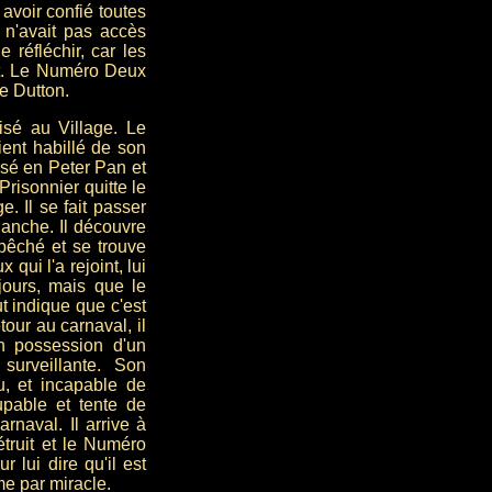
avoir confié toutes
 n'avait pas accès
e réfléchir, car les
dit. Le Numéro Deux
e Dutton.
isé au Village. Le
ient habillé de son
sé en Peter Pan et
Prisonnier quitte le
. Il se fait passer
lanche. Il découvre
epêché et se trouve
ui l'a rejoint, lui
ujours, mais que le
t indique que c'est
our au carnaval, il
en possession d'un
 surveillante. Son
u, et incapable de
upable et tente de
arnaval. Il arrive à
étruit et le Numéro
r lui dire qu'il est
e par miracle.