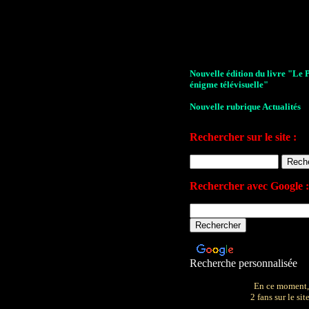
Nouvelle édition du livre "Le 
énigme télévisuelle"
Nouvelle rubrique Actualités
Le Village de la série 2009
Rechercher sur le site :
Les archives de John Drake
Le plan du site
Rechercher avec Google :
Votre avis sur le site
Recherche personnalisée
En ce moment,
2 fans sur le site