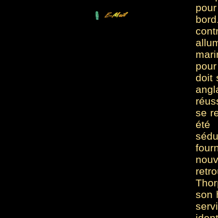
pour
bor
cont
allu
mari
pour
doit 
angl
réus
se r
été
sédu
four
nouv
retr
Thor
son 
ser
iden