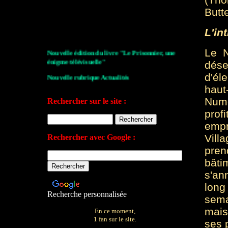
Butt
L'int
Le N
Nouvelle édition du livre "Le Prisonnier, une
énigme télévisuelle"
dése
d'él
Nouvelle rubrique Actualités
haut
Le Village de la série 2009
Num
Rechercher sur le site :
Les archives de John Drake
prof
emp
Le plan du site
Vill
Rechercher avec Google :
Votre avis sur le site
pren
bâti
s'an
lon
Recherche personnalisée
sema
mais
En ce moment,
1 fan sur le site.
ses 