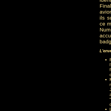
Fina
avio
ils 
ce m
Numé
accu
badg
L'env