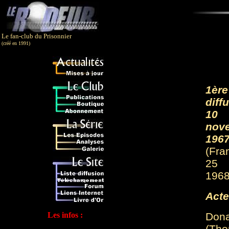
Le fan-club du Prisonnier
(créé en 1991)
1ère
diff
10
nov
1967
(Fra
25 
1968
Acte
Les infos :
Dona
(Th