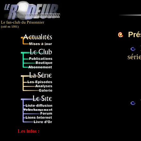
Le fan-club du Prisonnier
(créé en 1991)
Pré
séri
Les infos :