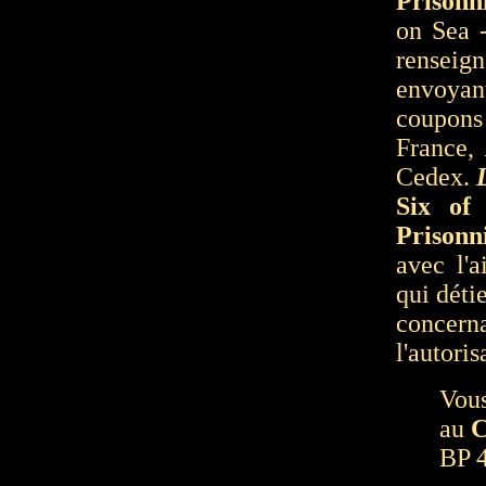
Prisonn
on Sea 
renseign
envoyan
coupons
France,
Cedex.
Six of
Prisonn
avec l'
qui déti
concer
l'autori
Vou
au
C
BP 4