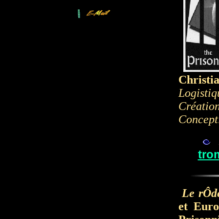
Christi
Logisti
Créatio
Concepti
tro
Le rÔd
et Euro