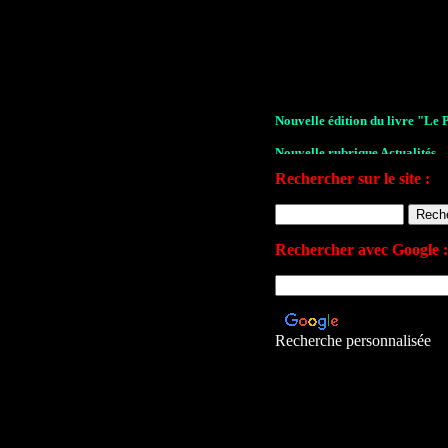
Nouvelle édition du livre "Le 
Nouvelle rubrique Actualités
Rechercher sur le site :
Le Village de la série 2009
Les archives de John Drake
Le plan du site
Rechercher avec Google :
Votre avis sur le site
Recherche personnalisée