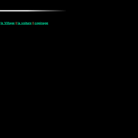
|
le Village
|
la voiture
|
copinage