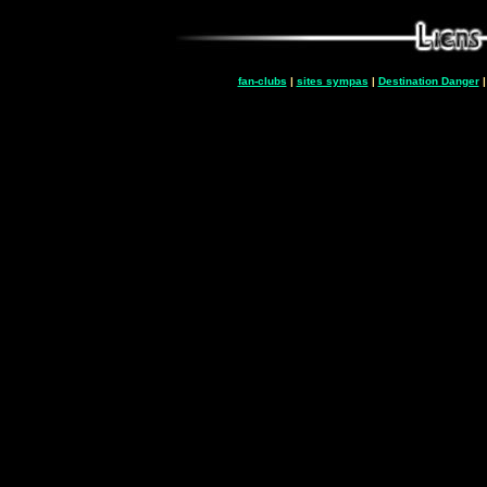
fan-clubs
|
sites sympas
|
Destination Danger