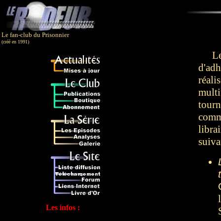
Le fan-club du Prisonnier
(créé en 1991)
Le m
d'ad
réal
multi
tourn
comm
libra
suiva
Les infos :