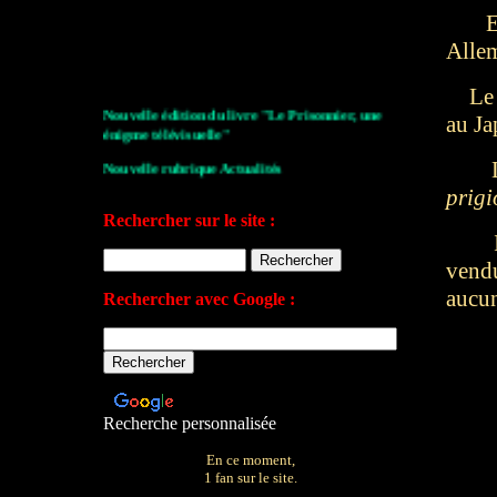
E
Alle
L
Nouvelle édition du livre "Le Prisonnier, une
au Ja
énigme télévisuelle"
L
Nouvelle rubrique Actualités
prigi
Le Village de la série 2009
Rechercher sur le site :
Les archives de John Drake
Il s
vend
Le plan du site
aucu
Rechercher avec Google :
Votre avis sur le site
Recherche personnalisée
En ce moment,
1 fan sur le site.