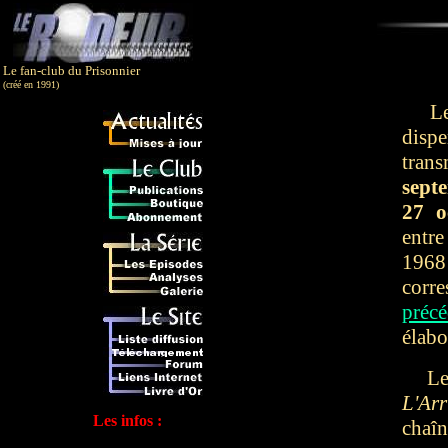
Le fan-club du Prisonnier
(créé en 1991)
Les é
dispe
tran
sept
27 o
entre
1968
corr
précé
élabo
L
L'Arr
Les infos :
chaîn