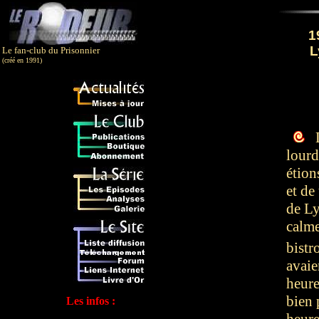
1
L
Le fan-club du Prisonnier
(créé en 1991)
L
lourd
étion
et de
de Ly
calme
bistr
avaie
heure
bien 
Les infos :