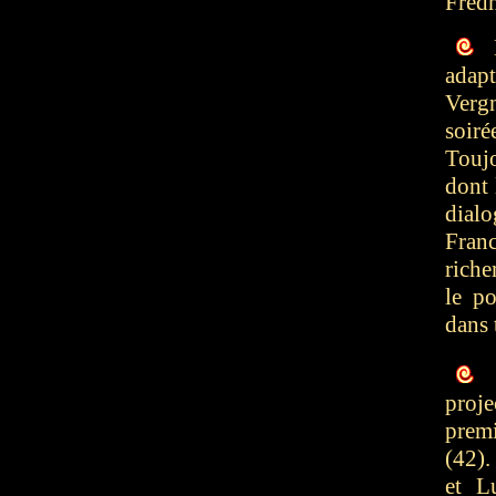
Fredh
L
adap
Verg
soiré
Touj
dont 
dial
Fran
riche
le p
dans 
proje
prem
(42).
et L