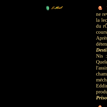
V
ne re
la le
du rÔ
cours
Après
déte
Dest
Nis 
Quel
l'ass
cham
méch
Eddi
prod
Pris