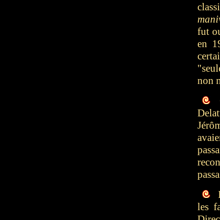
class
mani
fut o
en 1
cert
"seu
non n
O
Delat
Jérô
avai
passa
reco
passa
I
les 
Direc