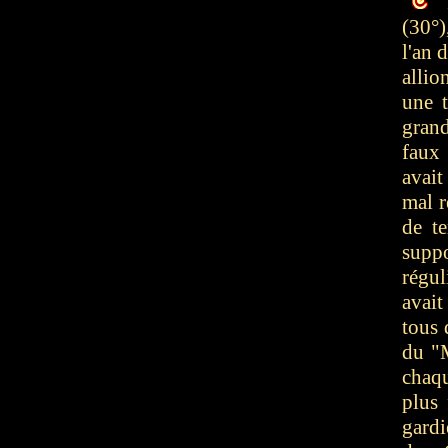
P
(30°
l'an 
allio
une t
grand
faux 
avai
mal r
de te
suppo
régul
avait
tous 
du "M
chaqu
plus 
gardi