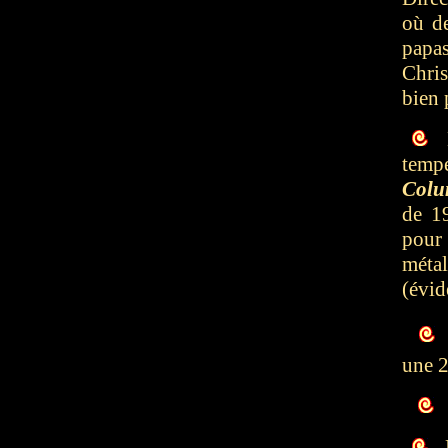
où de
papas
Chris
bien 
L
temp
Col
de 1
pour 
mét
(évid
une 
L