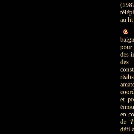
(198
télép
au lit
L
baig
pour 
des i
des
cons
réal
amat
coord
et pr
émou
en co
de "
l
défi