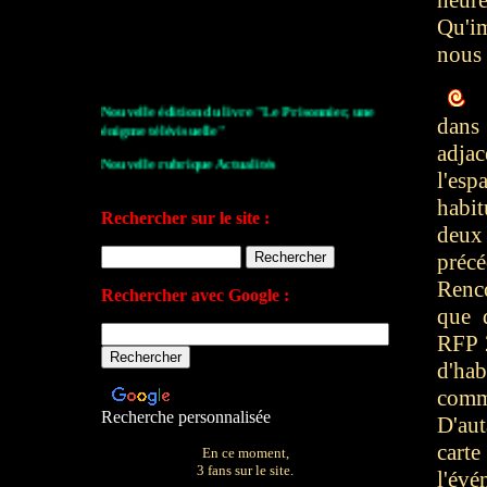
heure
Qu'im
nous 
Nouvelle édition du livre "Le Prisonnier, une
dans
énigme télévisuelle"
adja
Nouvelle rubrique Actualités
l'esp
Le Village de la série 2009
habi
Rechercher sur le site :
Les archives de John Drake
deux
précé
Le plan du site
Renc
Rechercher avec Google :
Votre avis sur le site
que 
RFP 2
d'hab
comm
Recherche personnalisée
D'aut
cart
En ce moment,
3 fans sur le site.
l'évé