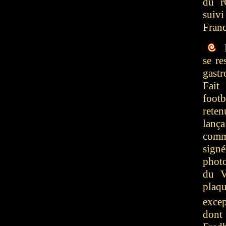
du r
suiv
Franc
L
se re
gast
Fait
footb
reten
lanç
comm
sign
phot
du V
plaqu
exce
dont 