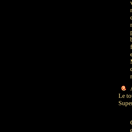
A
Le to
Supe