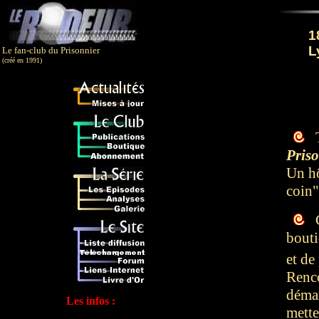
1
L
Le fan-club du Prisonnier
(créé en 1991)
T
Pris
Un hô
coin"
C
bouti
et de
Renco
démar
Les infos :
mette