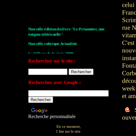
celui
Franc
Scrim
Nouvelle édition du livre "Le Prisonnier, une
rue N
énigme télévisuelle"
vitam
Nouvelle rubrique Actualités
C'est
nouve
Le Village de la série 2009
insta
Les archives de John Drake
Rechercher sur le site :
Fonta
Le plan du site
Corbe
décou
Votre avis sur le site
Rechercher avec Google :
week-
et am
S
Recherche personnalisée
ouver
En ce moment,
1 fan sur le site.