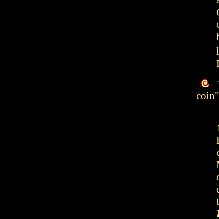
1
coin"