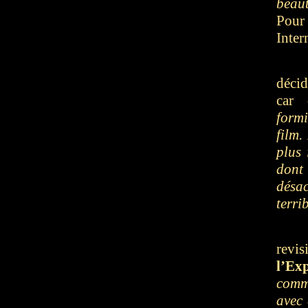
beaut
Pour 
Inter
décid
car 
formi
film.
plus 
dont
désa
terri
revis
l’Ex
comme
avec 