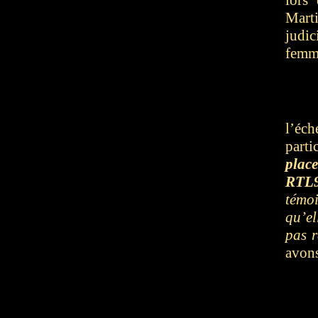
lors
Marti
judic
femm
l’éch
part
place
RTL
témo
qu’el
pas r
avons