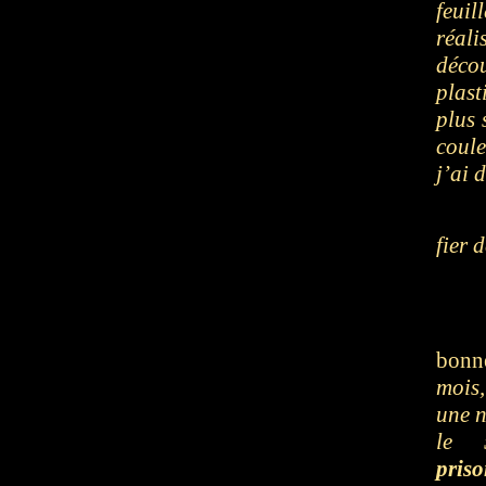
feuil
réal
déco
plast
plus 
coule
j’ai 
fier 
bonn
mois
une n
le 
priso