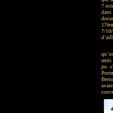
7 oct
dans
docu
17èm
7/10
d’ail
qu’u
amis 
pu s
Port
Bern
avai
conve