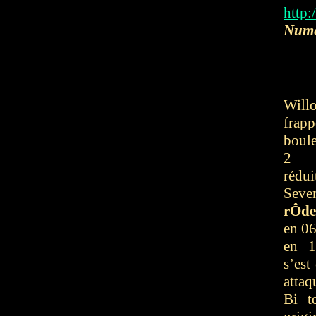
http:
Numé
Willo
frapp
boule
2 
rédui
Sev
rÔde
en 06
en 1
s’est 
attaq
Bi t