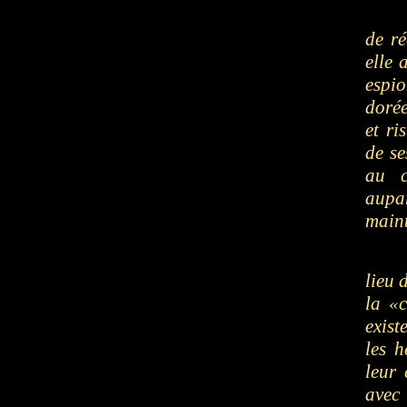
de ré
elle 
espio
dorée
et ri
de se
au c
aupar
main
lieu 
la «
exis
les h
leur
avec