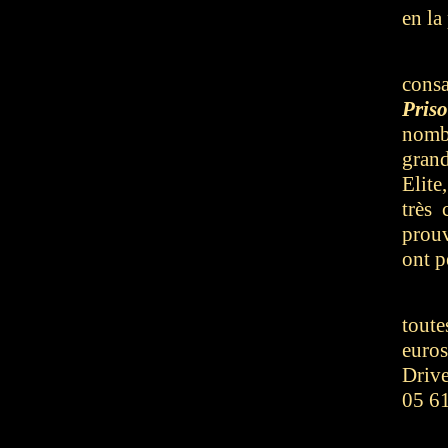
en la
cons
Pris
nomb
grand
Elite
très
prouv
ont p
toute
euro
Driv
05 6