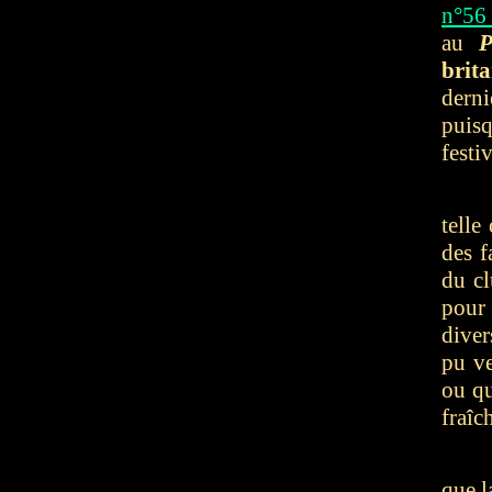
n°56
au
P
brit
derni
puis
festiv
telle
des f
du cl
pour 
diver
pu ve
ou qu
fraîc
que l