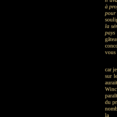
n’ava
à pro
pour 
souli
la sé
pays
gâte
conco
vous 
car j
sur l
aurai
Winck
paraî
du pr
nomb
la