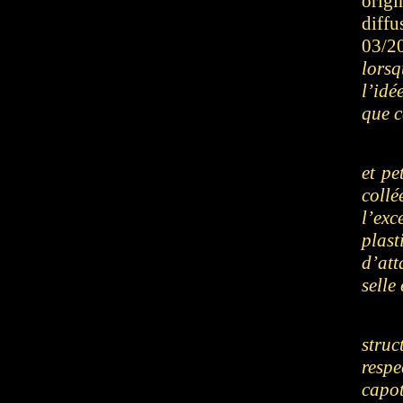
origi
diff
03/20
lorsq
l’idé
que c
et pe
collé
l’exc
plast
d’att
selle
struc
respe
capo