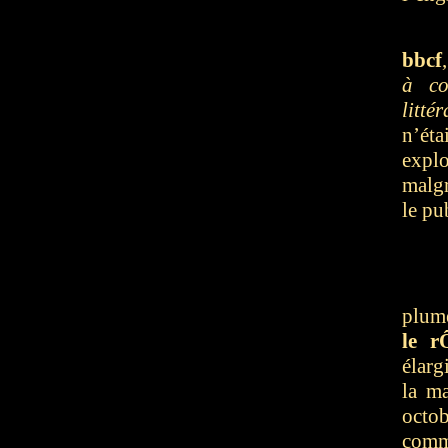
bbcf
à co
litté
n’ét
expl
malgr
le pu
plum
le r
élarg
la m
octob
comm