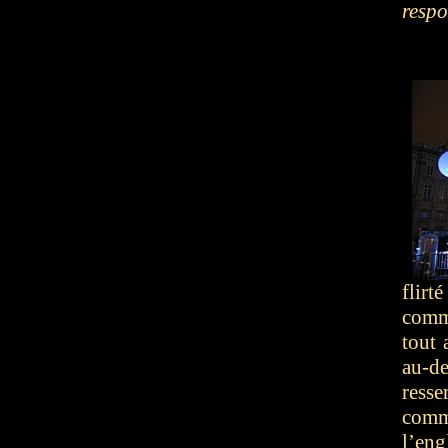
respo
flirt
comm
tout 
au-de
ress
comm
l’eng