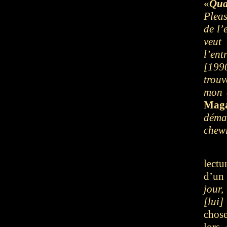
«
Qua
Pleas
de l’
veut
l’ent
[199
trouv
mon d
Maga
déma
chewi
lectu
d’un
jour,
[lui]
chos