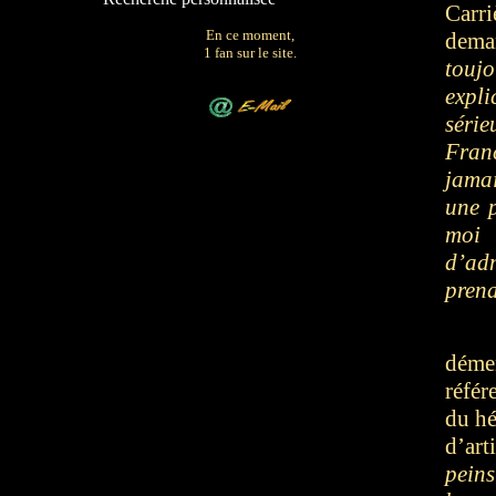
Carri
En ce moment,
dem
1 fan sur le site.
touj
expli
série
Fran
jamai
une p
moi 
d’adm
prena
déme
référ
du hé
d’art
peins