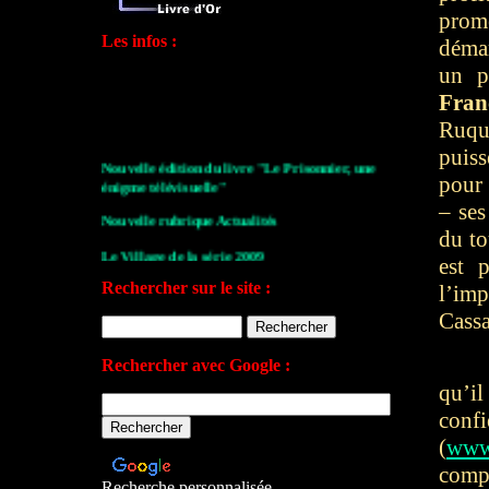
pr
Les infos :
déma
un p
Fran
Ruqu
puiss
Nouvelle édition du livre "Le Prisonnier, une
énigme télévisuelle"
pour 
– ses
Nouvelle rubrique Actualités
du to
Le Village de la série 2009
est 
Les archives de John Drake
Rechercher sur le site :
l’im
Le plan du site
Cassa
Votre avis sur le site
Rechercher avec Google :
qu’i
conf
(
www.
comp
Recherche personnalisée