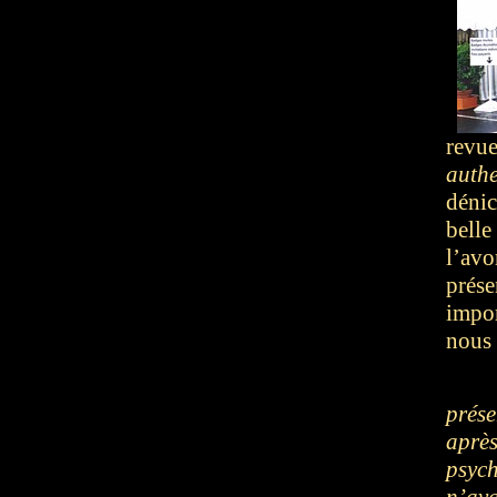
revue
auth
déni
belle
l’av
prés
impor
nous 
prés
aprè
psyc