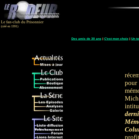
Le fan-club du Prisonnier
(créé en 1991)
Des amis de 30 ans
|
C'est mon choix
|
Un to
réce
pour
mémo
Mic
intit
dern
Mé
Col
pr