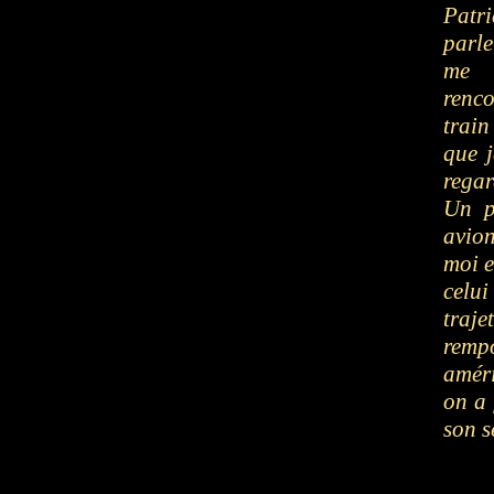
Patr
parle
me s
renco
train
que j
regar
Un p
avion
moi e
celu
traje
remp
améri
on a 
son s