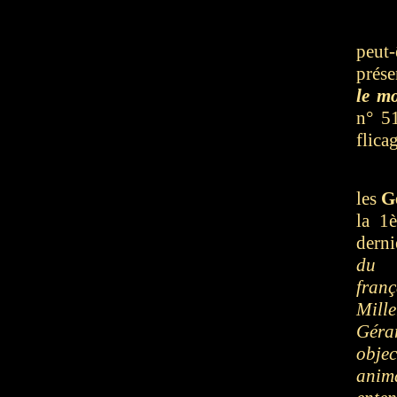
peut
prése
le m
n° 51
flica
les
G
la 1
derni
du p
fran
Mill
Géra
objec
anima