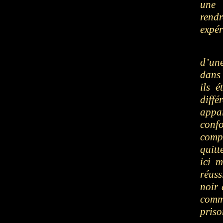
une 
rend
expér
d’une
dans
ils é
diff
appa
conf
compr
quit
ici m
réuss
noir 
comm
priso