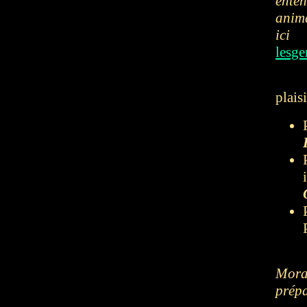
ent
anima
ici
lesg
plaisi
Mora
prépa