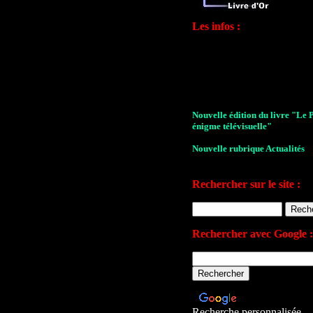
Les infos :
Nouvelle édition du livre "Le 
énigme télévisuelle"
Nouvelle rubrique Actualités
Le Village de la série 2009
Rechercher sur le site :
Les archives de John Drake
Le plan du site
Votre avis sur le site
Rechercher avec Google :
Recherche personnalisée