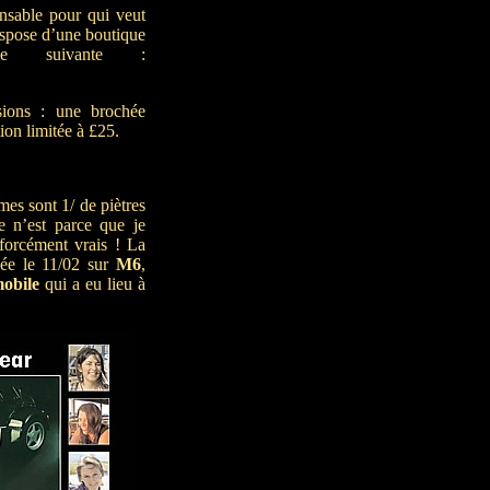
nsable pour qui veut
ispose d’une boutique
e suivante :
sions : une brochée
ion limitée à £25.
mes sont 1/ de piètres
e n’est parce que je
 forcément vrais ! La
ée le 11/02 sur
M6
,
obile
qui a eu lieu à