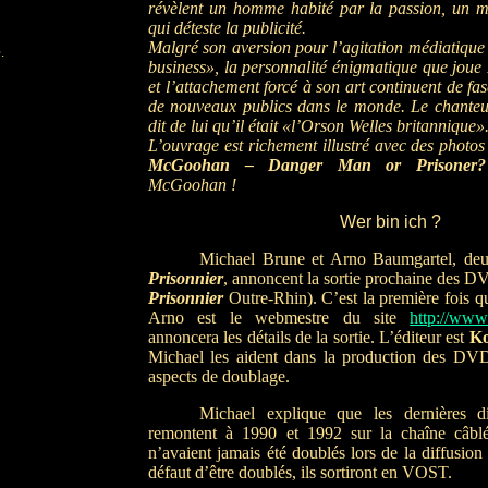
révèlent un homme habité par la passion, un mo
qui déteste la publicité.
Malgré son aversion pour l’agitation médiatique
.
business», la personnalité énigmatique que jou
et l’attachement forcé à son art continuent de fa
de nouveaux publics dans le monde. Le chante
dit de lui qu’il était «l’Orson Welles britannique»
L’ouvrage est richement illustré avec des photo
McGoohan – Danger Man or Prisoner?
McGoohan !
Wer bin ich ?
Michael Brune et Arno Baumgartel, deu
Prisonnier
, annoncent la sortie prochaine des 
Prisonnier
Outre-Rhin). C’est la première fois que
Arno est le webmestre du site
http://www
annoncera les détails de la sortie. L’éditeur est
Ko
Michael les aident dans la production des DV
aspects de doublage.
Michael explique que les dernières di
remontent à 1990 et 1992 sur la chaîne câb
n’avaient jamais été doublés lors de la diffusion
défaut d’être doublés, ils sortiront en VOST.