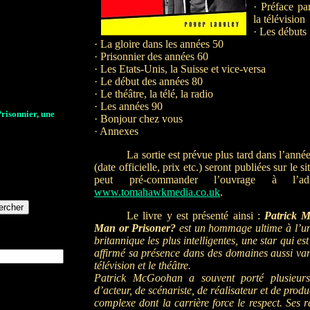
· Préface pa
la télévision
· Les débuts
· La gloire dans les années 50
· Prisonnier des années 60
· Les Etats-Unis, la Suisse et vice-versa
· Le début des années 80
· Le théâtre, la télé, la radio
· Les années 90
Prisonnier, une
· Bonjour chez vous
· Annexes
La sortie est prévue plus tard dans l’anné
(date officielle, prix etc.) seront publiées sur le s
peut pré-commander l’ouvrage à l’ad
www.tomahawkmedia.co.uk
.
Le livre y est présenté ainsi :
Patrick 
Man or Prisoner?
est un hommage ultime à l’une
britannique les plus intelligentes, une star qui es
affirmé sa présence dans des domaines aussi var
télévision et le théâtre.
Patrick McGoohan a souvent porté plusieurs 
d’acteur, de scénariste, de réalisateur et de produ
complexe dont la carrière force le respect. Ses r