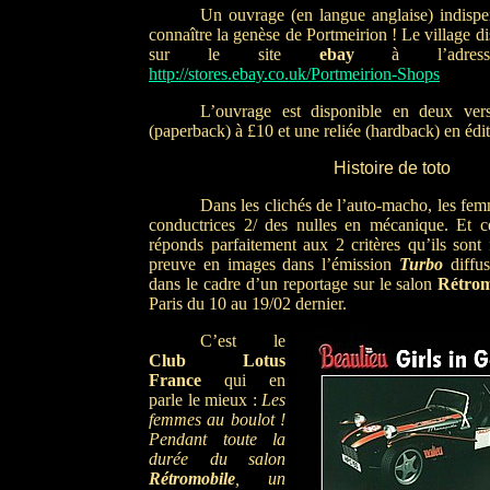
Un ouvrage (en langue anglaise) indispe
connaître la genèse de Portmeirion ! Le village d
sur le site
ebay
à l’adress
http://stores.ebay.co.uk/Portmeirion-Shops
L’ouvrage est disponible en deux ver
(paperback) à £10 et une reliée (hardback) en édit
Histoire de toto
Dans les clichés de l’auto-macho, les fem
conductrices 2/ des nulles en mécanique. Et c
réponds parfaitement aux 2 critères qu’ils sont
preuve en images dans l’émission
Turbo
diffus
dans le cadre d’un reportage sur le salon
Rétrom
Paris du 10 au 19/02 dernier.
C’est le
Club Lotus
France
qui en
parle le mieux :
Les
femmes au boulot !
Pendant toute la
durée du salon
Rétromobile
, un