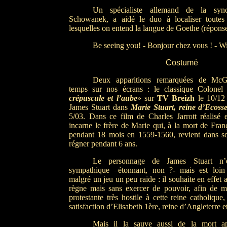
Un spécialiste allemand de la synch
Schowanek, a aidé le duo à localiser toutes
lesquelles on entend la langue de Goethe (réponse s
Be seeing you! - Bonjour chez vous ! - W
Costumé
Deux apparitions remarquées de McG
temps sur nos écrans : le classique Colone
crépuscule et l’aube
» sur
TV Breizh
le 10/12 d
James Stuart dans
Marie Stuart, reine d’Ecoss
5/03. Dans ce film de Charles Jarrott réalis
incarne le frère de Marie qui, à la mort de Franç
pendant 18 mois en 1559-1560, revient dans s
régner pendant 6 ans.
Le personnage de James Stuart n’e
sympathique –étonnant, non ?- mais est loin 
malgré un jeu un peu raide : il souhaite en effet
règne mais sans exercer de pouvoir, afin de 
protestante très hostile à cette reine catholique
satisfaction d’Elisabeth 1ère, reine d’Angleterre 
Mais il la sauve aussi de la mort a