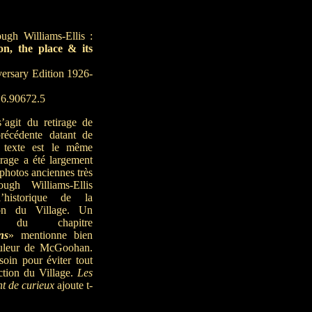
ugh Williams-Ellis :
on, the place & its
ersary Edition 1926-
6.90672.5
s’agit du retirage de
précédente datant de
 texte est le même
rage a été largement
 photos anciennes très
ough Williams-Ellis
l’historique de la
ion du Village. Un
e du chapitre
ns
» mentionne bien
uleur de McGoohan.
oin pour éviter tout
ection du Village.
Les
nt de curieux
ajoute t-