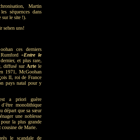
ronisation, Martin
 les séquences dans
ur le site !).
ir sehen uns!
oohan ces derniers
l Rumford «
Entre le
ernier, et plus rare,
e
, diffusé sur
Arte
le
é en 1971, McGoohan
ois II, roi de France
on pays natal pour y
st a priori guère
d’être monolithique
 au départ que sa sœur
ménager une noblesse
, pour la plus grande
et cousine de Marie.
près le scandale de