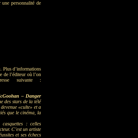
r une personnalité de
e. Plus d’informations
ite de l’éditeur où l’on
resse suivante :
McGoohan – Danger
 des stars de la télé
t devenue «culte» et a
iés que le cinéma, la
casquettes : celles
cteur. C’est un artiste
éussites et ses échecs