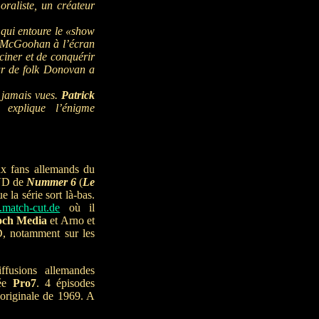
raliste, un créateur
 qui entoure le «show
e McGoohan à l’écran
sciner et de conquérir
ur de folk Donovan a
.
s jamais vues.
Patrick
explique l’énigme
x fans allemands du
DVD de
Nummer 6
(
Le
 la série sort là-bas.
.match-cut.de
où il
ch Media
et Arno et
D, notamment sur les
ffusions allemandes
lée
Pro7
. 4 épisodes
 originale de 1969. A