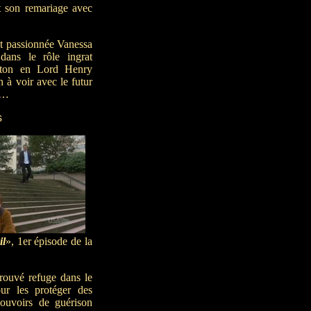
t son remariage avec
et passionnée Vanessa
ans le rôle ingrat
lton en Lord Henry
n à voir avec le futur
…
s
il
», 1er épisode de la
trouvé refuge dans le
ur les protéger des
pouvoirs de guérison