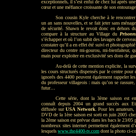
exceptionnels, il s’est enfui de chez lui après un
cœur et une méfiance croissante de son entourage
Son cousin Kyle cherche à le rencontrer
un an sans nouvelles, et se fait jeter sans ménag
de sécurité. Shawn le revoit donc en dehors d
compare à la structure au Village du
Prisonn
s’échapper et où l’on subit des lavages de cervea
constater qu’il a en effet été suivi et photographié
directeur du centre mi-gourou, mi-bienfaiteur, qu
main pour exploiter en exclusivité ses dons de gué
Au-delà de cette mention explicite, la surve
les cours structurés dispensés par le centre pour 
ignorés des 4400 peuvent également rappeler les 
du professeur villageois : mais qu’on se rassure,
futur…
Cette série, dont la 3ème saison est e
connaît depuis 2004 un grand succès aux Eta
diffusée sur
USA Network
. Pour les amateurs, 
DVD de la 1ère saison est sorti en juin 2005 ch
la 2ème saison est prévue dans les bacs le 23/05 
nombreux sites internet permettent également d’
lesquels
www.the4400-tv.com
dont la photo ci-con