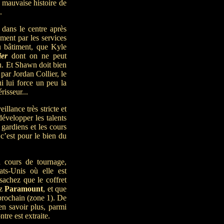
e mauvaise histoire de
.
 dans le centre après
ement par les services
u bâtiment, que Kyle
ier
dont on ne peut
u. Et Shawn doit bien
 par Jordan Collier, le
i lui force un peu la
risseur...
illance très stricte et
développer les talents
gardiens et les cours
 c’est pour le bien du
n cours de tournage,
ts-Unis où elle est
sachez que le coffret
ez
Paramount
, et que
prochain (zone 1). De
en savoir plus, parmi
tre est extraite.