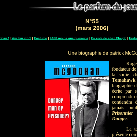
N°55
(mars 2006)
ohan !
|
Wer bin ich ?
|
Costumé
|
4400 moins quelques-uns
|
Du côté de chez Clough
|
Histo
Une biographie de patrick McG
Roge
fondateur d
la sortie ch
Tomahaw
biographie 
écrite par 
comprendra 
contiendra 
jamais pub
Prisonnier
Danger
.
La t
présente com