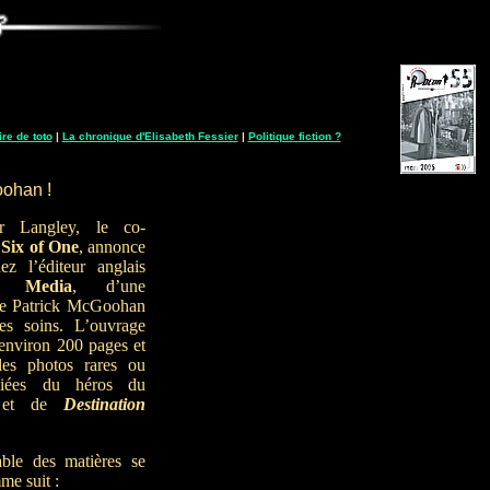
ire de toto
|
La chronique d'Elisabeth Fessier
|
Politique fiction ?
oohan !
r Langley, le co-
e
Six of One
, annonce
ez l’éditeur anglais
k Media
, d’une
de Patrick McGoohan
ses soins. L’ouvrage
environ 200 pages et
des photos rares ou
liées du héros du
et de
Destination
able des matières se
me suit :