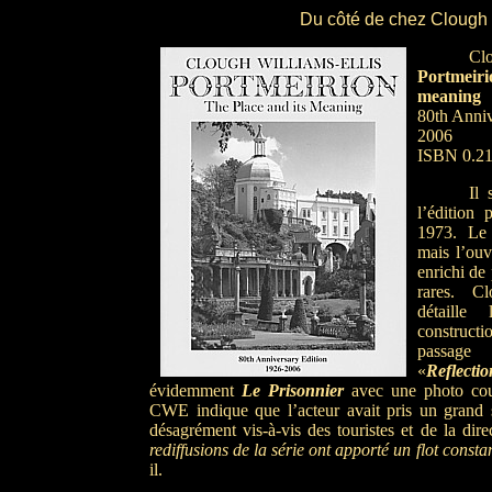
Du côté de chez Clough
Clo
Portmeiri
meaning
80th Anniv
2006
ISBN 0.21
Il 
l’édition 
1973. Le
mais l’ouv
enrichi de
rares. Cl
détaille 
construct
passag
«
Reflectio
évidemment
Le Prisonnier
avec une photo co
CWE indique que l’acteur avait pris un grand s
désagrément vis-à-vis des touristes et de la dir
rediffusions de la série ont apporté un flot consta
il.