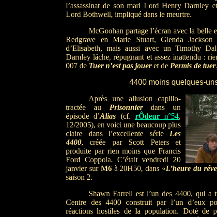
l’assassinat de son mari Lord Henry Darnley e
Lord Bothwell, impliqué dans le meurtre.
McGoohan partage l’écran avec la belle 
Redgrave en Marie Stuart, Glenda Jackson d
d’Elisabeth, mais aussi avec un Timothy Da
Darnley lâche, répugnant et assez inattendu : rie
007 de
Tuer n’est pas jouer
et de
Permis de tuer
44
00 moins quelques-un
Après une allusion capillo-
tractée au
Prisonnier
dans un
épisode d’
Alias
(cf.
rÔdeur
n°54
,
12/2005), en voici une beaucoup plus
claire dans l’excellente série
Les
4400
, créée par Scott Peters et
produite par rien moins que Francis
Ford Coppola. C’était vendredi 20
janvier sur
M6
à 20H50, dans «
L’heure du réve
saison 2.
Shawn Farrell est l’un des 4400, qui a 
Centre des 4400 construit par l’un d’eux po
réactions hostiles de la population. Doté de 