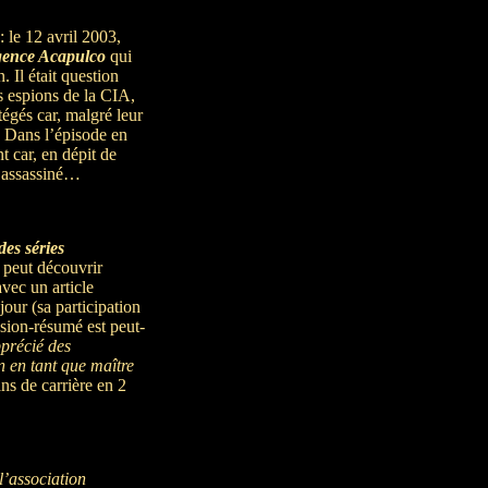
 le 12 avril 2003,
ence Acapulco
qui
. Il était question
s espions de la CIA,
tégés car, malgré leur
.. Dans l’épisode en
t car, en dépit de
t assassiné…
des séries
 peut découvrir
ec un article
jour (sa participation
sion-résumé est peut-
précié des
on en tant que maître
s de carrière en 2
l’association