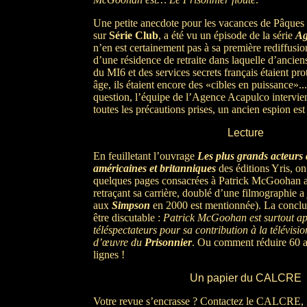
Une petite anecdote pour les vacances de Pâques :
sur
Série Club
, a été vu un épisode de la série
Ag
n’en est certainement pas à sa première rediffusion
d’une résidence de retraite dans laquelle d’ancien
du MI6 et des services secrets français étaient pro
âge, ils étaient encore des «cibles en puissance».
question, l’équipe de l’Agence Acapulco intervien
toutes les précautions prises, un ancien espion es
Lecture
En feuilletant l’ouvrage
Les plus grands acteurs 
américaines et britanniques
des éditions Yris, on
quelques pages consacrées à Patrick McGoohan av
retraçant sa carrière, doublé d’une filmographie a 
aux
Simpson
en 2000 est mentionnée). La conclu
être discutable :
Patrick McGoohan est surtout ap
téléspectateurs pour sa contribution à la télévisi
d’œuvre du
Prisonnier
. Ou comment réduire 60 an
lignes !
Un papier du CALCRE
Votre revue s’encrasse ? Contactez le CALCRE,