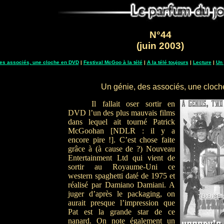
N°44
(juin 2003)
des associés, une cloche en DVD
|
Festival McGoo à la télé
|
A la télé
toujours
|
Lecture
|
Un
Un génie, des associés, une cloc
Il fallait oser sortir en
DVD l’un des plus mauvais films
dans lequel ait tourné Patrick
McGoohan [NDLR : il y a
encore pire !]. C’est chose faite
grâce à (à cause de ?) Nouveau
Entertainment Ltd qui vient de
sortir au Royaume-Uni ce
western spaghetti daté de 1975 et
réalisé par Damiano Damiani. A
juger d’après le packaging, on
aurait presque l’impression que
Pat est la grande star de ce
nanard. On note également un