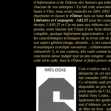
d’Information et de Défense des Auteurs
qui toile
chacune de vos rubriques ! En fait cette associat
basée à Vitry, nous avait contactés en 2001-2002 a
répertorier et classer le
rÔdeur
dans un futur
Ann
Littéraires et Compagnie
:
ARLIT
pour les conn
dernier, l’ARLIT et Cie est paru aux éditions du
promis, notre fanzine fait l’objet d’une fiche détai
complète, quoique légèrement approximative : y fi
les caractéristiques techniques de la revue (nb d
son aspect général (tirage, abonnés…), ses caracté
économiques (exemple savoureux :
collaboration
rémunérée
!), et son contenu, très varié comme la 
conclusion laisse malgré tout un peu songeur :
au
cette série culte, lisez le rÔdeur et faites preuve d
Cela n’enlève rien à l
démarche de cet ouvr
fait connaître 1000 
Ce
véritable outil pr
disponible au prix d
port) auprès du CA
94404 Vitry Cedex. L
également des guides
mal d’éditeurs, ou l
de fêtes du livre : in