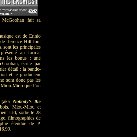
. McGoohan fait sa
musique est de Ennio
de Terence Hill font
 sont les principales
 présenté au format
ans les bonus : une
cGoohan, écrite par
r détail : la bande-
tion et le producteur
 ne sont donc pas les
t Miou-Miou que l’on
(aka
Nobody’s the
ebois, Miou-Miou et
nt Ltd, sortie le 28
age, filmographies de
phie étendue de P.
16.99.