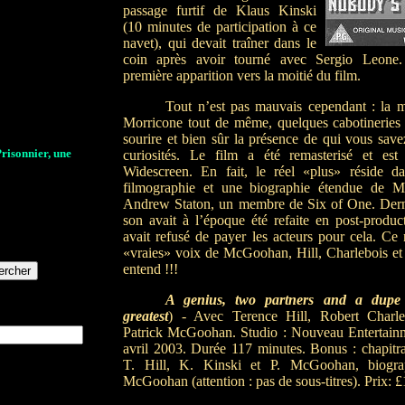
passage furtif de Klaus Kinski
(10 minutes de participation à ce
navet), qui devait traîner dans le
coin après avoir tourné avec Sergio Leone
première apparition vers la moitié du film.
Tout n’est pas mauvais cependant : la 
Morricone tout de même, quelques cabotineries 
sourire et bien sûr la présence de qui vous savez
Prisonnier, une
curiosités. Le film a été remasterisé et est
Widescreen. En fait, le réel «plus» réside d
filmographie et une biographie étendue de M
Andrew Staton, un membre de Six of One. Dernie
son avait à l’époque été refaite en post-produc
avait refusé de payer les acteurs pour cela. Ce
«vraies» voix de McGoohan, Hill, Charlebois e
entend !!!
A genius, two partners and a dupe
greatest
) - Avec Terence Hill, Robert Charl
Patrick McGoohan. Studio : Nouveau Entertainme
avril 2003. Durée 117 minutes. Bonus : chapitr
T. Hill, K. Kinski et P. McGoohan, biogra
McGoohan (attention : pas de sous-titres). Prix: £