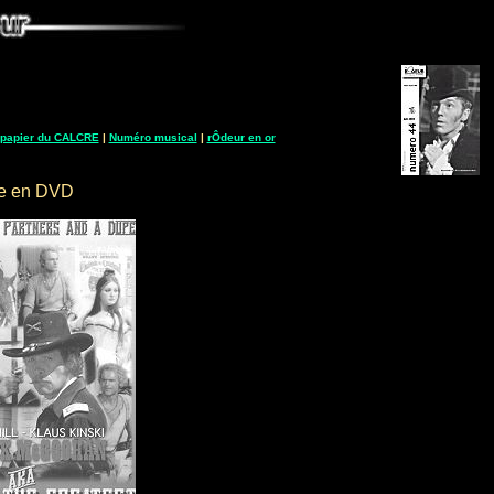
 papier du CALCRE
|
Numéro musical
|
rÔdeur en or
he en DVD