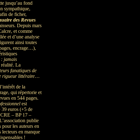
tte jusqu’au fond
ion sympathique,
fin de ficher,
uaire des Revues
aisseurs. Depuis mars
 Calcre, et comme
llée et d’une analyse
gurent ainsi toutes
e pages, encrage…),
ristiques
 : jamais
réalité. La
teurs fanatiques de
e rigueur littéraire
…
’intérêt de la
age, qui répertorie et
revues en 544 pages.
ofessionnel
est
e 39 euros (+5 de
LCRE – BP 17 –
’association publie
 pour les auteurs en
es lecteurs en manque
dispensables !