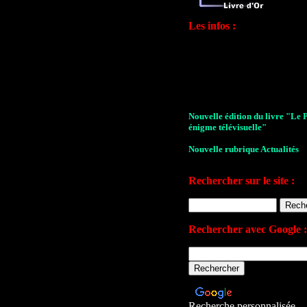
Les infos :
Nouvelle édition du livre "Le 
énigme télévisuelle"
Nouvelle rubrique Actualités
Le Village de la série 2009
Rechercher sur le site :
Les archives de John Drake
Le plan du site
Rechercher avec Google :
Votre avis sur le site
Recherche personnalisée