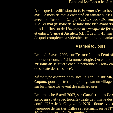
Festival McGoo à la télé
Alors que la rediffusion du
Prisonner
s’est achev
.
avril, le mois de mai a enchaîné en fanfare sur le
avec la diffusion de
Un génie, deux associés, un
2
le 1er mai (histoire de se faire une idée avant 
puis la diffusion de
L’homme au masque de fer
s
et enfin
L’évadé d’Alcatraz
(cf. rÔdeur n°41) su
de quoi compléter sa vidéothèque de monomania
A la télé
toujours
Le jeudi 3 avril 2003, sur
France 2
, dans l’émis
un dossier consacré à la numérologie. On entend
Prisonnier
(le sujet : chaque personne a «son» chif
de sa date de naissance).
Même type d’emprunt musical le 1er juin sur
M6
Capital
, pour illustrer un reportage sur un village
sur lui-même où vivent des milliardaires.
Le dimanche 6 avril 2003, sur
Canal +
, dans
Le 
Zéro, un sujet (avec trucage) traite de l’image des
conflit USA-Irak. On y voit le N°6... flouté avec e
générique de fin (les grilles se refermant sur le N°
McGoohan est… Le Prisonnier flouté
.