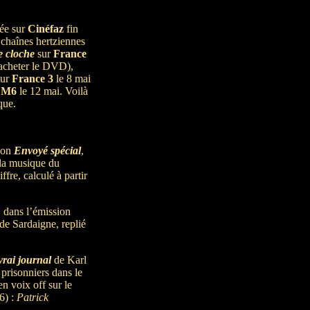
ée sur
Cinéfaz
fin
s chaînes hertziennes
e cloche
sur
France
d’acheter le DVD),
ur
France 3
le 8 mai
r
M6
le 12 mai. Voilà
que.
sion
Envoyé spécial
,
 la musique du
fre, calculé à partir
, dans l’émission
 de Sardaigne, replié
vrai journal
de Karl
 prisonniers dans le
n voix off sur le
6) :
Patrick