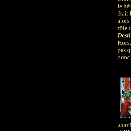
le hé
était
alors
rôle 
Dest
Hors,
pas q
don
.com