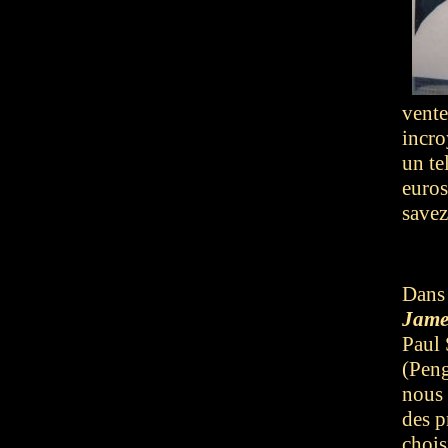
vente
incro
un te
euros
savez
Dans
Jame
Paul
(Peng
nous 
des p
chois