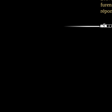
furen
répon