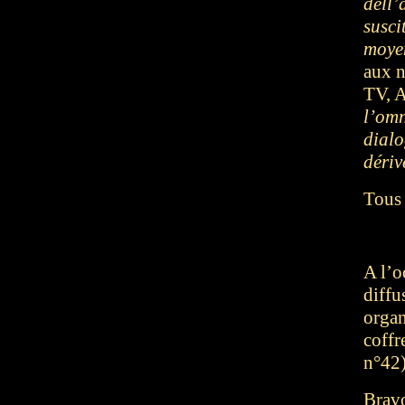
dell’
susci
moye
aux n
TV, A
l’omn
dialo
dériv
Tous 
A l’o
diffu
organ
coffr
n°42)
Bravo