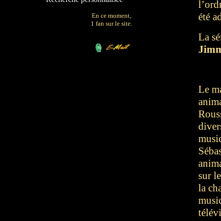
l’ord
été a
En ce moment,
1 fan sur le site.
La sé
Jimm
Le m
anima
Rouss
diver
musiq
Sébas
anima
sur l
la ch
music
télév