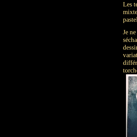
Les t
mixte
pastel
Je ne
sécha
dessi
varia
diffé
torch