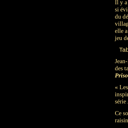
Il y 
si év
du dé
villa
elle 
jeu d
Ta
Jean-
des t
Pris
« Les
inspi
série
Ce so
raisi