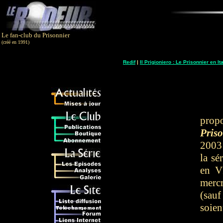
Le fan-club du Prisonnier
(créé en 1991)
Redif
|
Il Prigioniero : Le Prisonnier en Ita
propo
Pris
2003 
la sé
en V
mercr
(sauf
soien