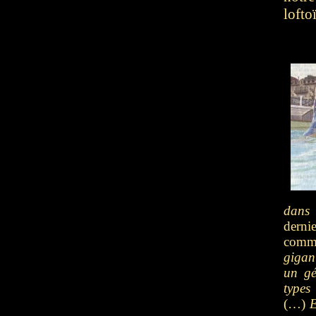
loft
dans 
derni
comme
gigan
un gé
types
(…)
E