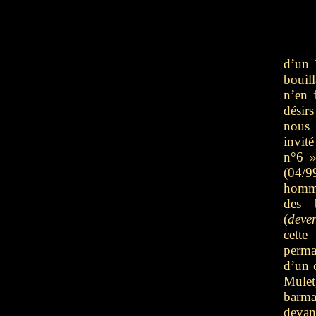
d’un 
bouil
n’en f
désirs
nous
invit
n°6 
(04/9
homm
des 
(
deve
cette 
perman
d’un 
Mule
barm
devan