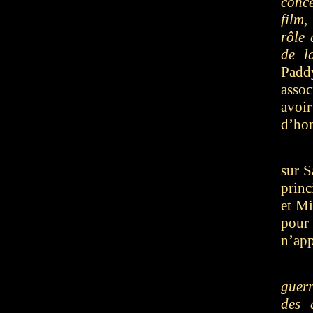
conc
film,
rôle 
de l
Padd
assoc
avoi
d’hon
sur S
princ
et Mi
pour 
n’ap
guerr
des 