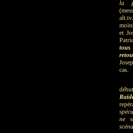
la p
(mes
alt.t
moins
et Jo
Patr
tous
retou
Josep
cas.
débu
Raid
repé
spéc
ne s
scéna