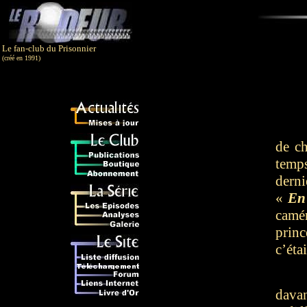
Le fan-club du Prisonnier
(créé en 1991)
de ch
temps
dern
«
En
camé
prin
c’éta
dava