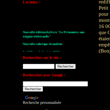
redif
Les infos :
Petit
pour
mont
16 00
Nouvelle édition du livre "Le Prisonnier, une
que C
énigme télévisuelle"
étaie
Nouvelle rubrique Actualités
empê
Le Village de la série 2009
(Bonj
Rechercher sur le site :
Les archives de John Drake
Le plan du site
Votre avis sur le site
Rechercher avec Google :
Recherche personnalisée