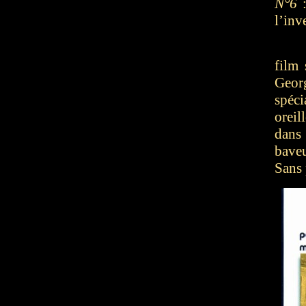
N°6
:
l’inv
film 
Geor
spéc
orei
dans
baveu
Sans 