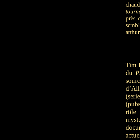
chau
tour
près 
sembl
arthur
Tim B
du
P
sour
d’Al
(seri
(pub
rôle
myst
docum
actu