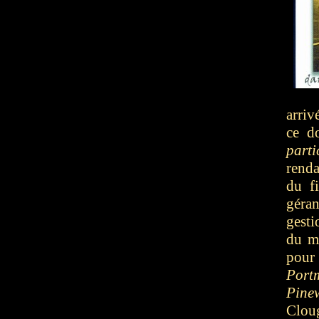
arriv
ce d
part
renda
du f
géra
gesti
du ma
pour 
Port
Pine
Cloug