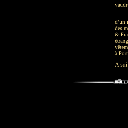
vaudr
d’un 
des m
& Fra
étra
vêtem
à Por
A su