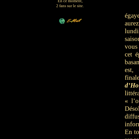
En ce moment,
2 fans sur le site.
égaye
aurez
lund
sais
vous 
cet 
basan
est,
fina
d’Ho
litt
« l’o
Déso
diff
info
En to