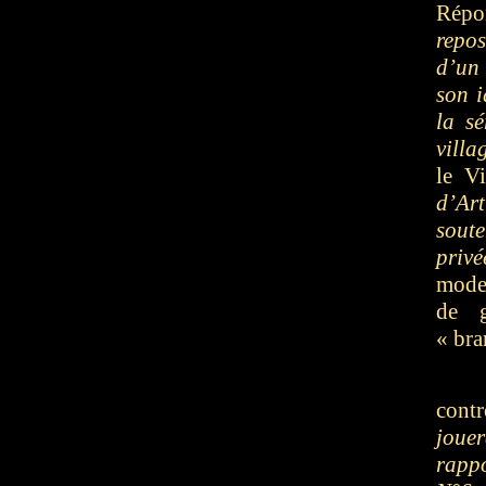
Répo
repos
d’un 
son i
la sé
villa
le V
d’Ar
soute
privé
mode
de g
« bra
cont
jouer
rappo