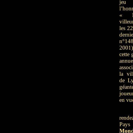
jeu 
l’hon
« F
villeu
les 22
derni
n°148
2001
cette 
annu
assoc
la vi
de Ly
géant
joueu
en vu
rende
Pays 
Mon