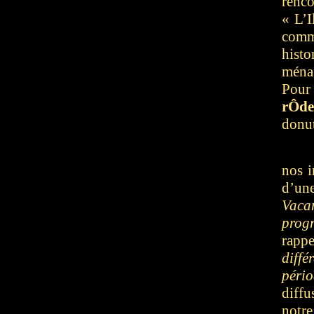
renc
« L’I
comme
hist
ménag
Pour
rÔde
donut
nos i
d’un
Vaca
prog
rapp
diff
pério
diffu
notr