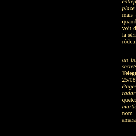
entre
place
mais 
quand
voit 
la sér
rôdeur
un ba
secret
Teleg
25/08
étage
radar
quelc
marti
nom 
amar