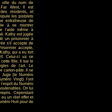
e ville du nom de
Far West. Il est
 des résidents, et
pule les pistolets
ne entraîneuse de
ule à se montrer
lle l'aide même à
pé. Kathy est jugée
dé un prisonnier à
rée s'il accepte de
Prisonnier accepte,
athy, qui a eu tort
if. Celui-ci va se
tte fille. Il tue le
gles de l'art. Le
e carton-pâte. Il se
le Juge (le Numéro
uméro Vingt) l'ont
 l'esprit du Numéro
nsoutenables. On lui
 repris. Cependant
eu un réel effet et
Numéro Huit pour de