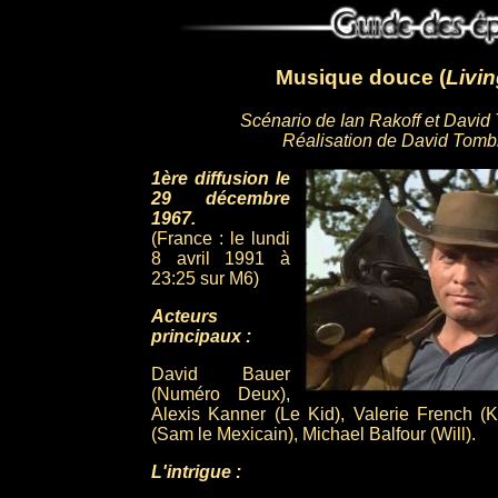
Musique douce (
Livi
Scénario de Ian Rakoff et David
Réalisation de David Tomb
1ère diffusion le
29 décembre
1967.
(France : le lundi
8 avril 1991 à
23:25 sur M6)
Acteurs
principaux :
David Bauer
(Numéro Deux),
Alexis Kanner (Le Kid), Valerie French (Ka
(Sam le Mexicain), Michael Balfour (Will).
L'intrigue :