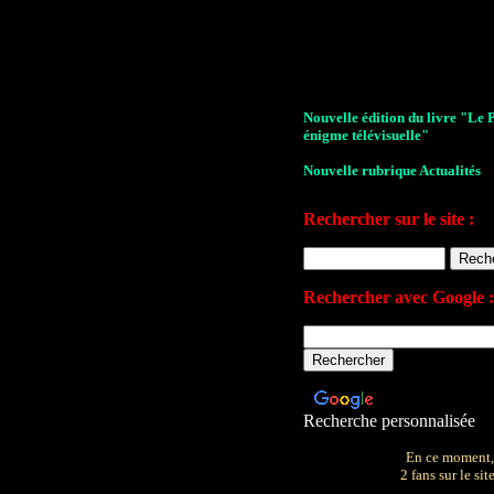
Nouvelle édition du livre "Le 
énigme télévisuelle"
Nouvelle rubrique Actualités
Le Village de la série 2009
Rechercher sur le site :
Les archives de John Drake
Le plan du site
Rechercher avec Google :
Votre avis sur le site
Recherche personnalisée
En ce moment,
2 fans sur le site