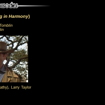
ng in Harmony
)
 Tomblin
lin
thy), Larry Taylor