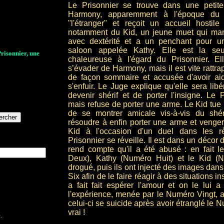
Le Prisonnier se trouve dans une petit
Harmony, apparemment à l'époque du 
"l'étranger" et reçoit un accueil hostile
notamment du Kid, un jeune muet qui mani
avec dextérité et a un penchant pour u
saloon appelée Kathy. Elle est la se
Prisonnier, une
chaleureuse à l'égard du Prisonnier. E
s’évader de Harmony, mais il est vite rattra
de façon sommaire et accusée d'avoir ai
s'enfuir. Le Juge explique qu'elle sera libé
devenir shérif et de porter l'insigne. Le 
mais refuse de porter une arme. Le Kid tue K
de se montrer amicale vis-à-vis du shér
résoudre à enfin porter une arme et venger ce
Kid à l'occasion d'un duel dans les rè
Prisonnier se réveille. Il est dans un décor d
rend compte qu'il a été abusé : en fait 
Deux), Kathy (Numéro Huit) et le Kid (N
drogué, puis ils ont injecté des images dans
Six afin de le faire réagir à des situations i
a fait fait espérer l'amour et on le lui a
l'expérience, menée par le Numéro Vingt, a 
celui-ci se suicide après avoir étranglé le 
vrai !
.