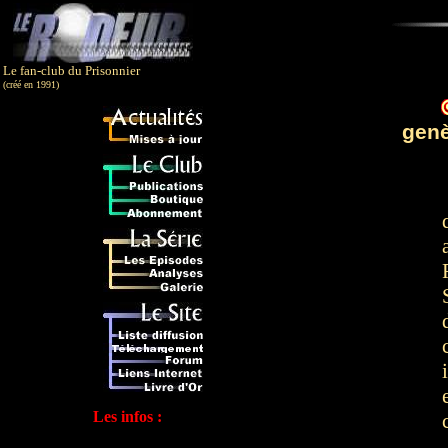
Le fan-club du Prisonnier
(créé en 1991)
genè
Les infos :