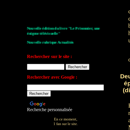
Nouvelle édition du livre "Le Prisonnier, une
énigme télévisuelle"
Nouvelle rubrique Actualités
Le Village de la série 2009
Rechercher sur le site :
Les archives de John Drake
Le plan du site
De
Rechercher avec Google :
Votre avis sur le site
é
(d
Recherche personnalisée
En ce moment,
1 fan sur le site.