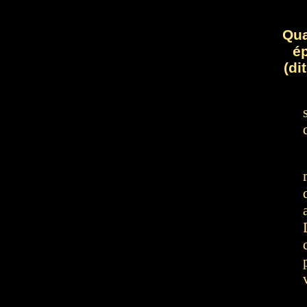
Qua
é
(di