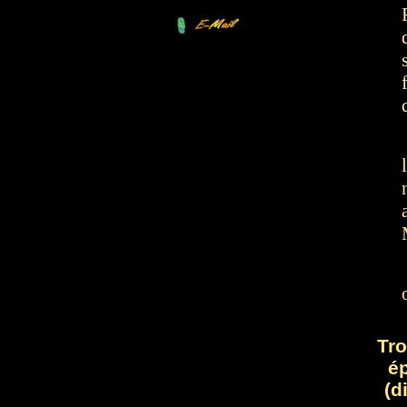
Tro
é
(d