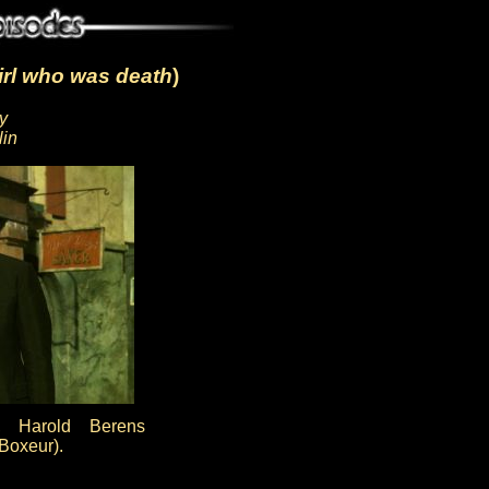
irl who was death
)
y
lin
), Harold Berens
Boxeur).