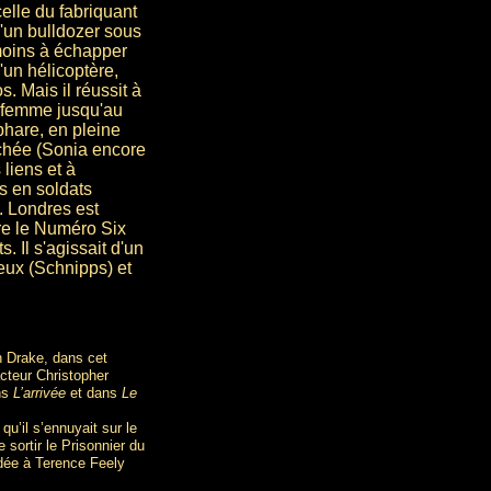
elle du fabriquant
'un bulldozer sous
moins à échapper
'un hélicoptère,
. Mais il réussit à
ne femme jusqu'au
phare, en pleine
rochée (Sonia encore
 liens et à
s en soldats
. Londres est
re le Numéro Six
. Il s'agissait d'un
Deux (Schnipps) et
n Drake, dans cet
acteur Christopher
ns
L’arrivée
et dans
Le
qu’il s’ennuyait sur le
e sortir le Prisonnier du
idée à Terence Feely