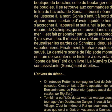
boutique du boucher, celle du boulanger et c
de bougies. Il se retrouve aux commandes d
le feu du bazooka de Sonia. Il réussit néan
de justesse à la mort. Sonia s'enfuit à bord d
apparemment certaine d'avoir liquidé le héros
s'accrocher à l'appareil et suit ainsi la jeu
repaire de Schnipps, qui se trouve dans un 
mer. Il est fait prisonnier par la garde rapp
!) du savant fou. Il réussit à se défaire de ses
neutraliser les gardes de Schnipps, déguisé
napoléoniens. Finalement, le phare explose
sauvé. La dernière scène de l'épisode mont
en train de raconter une histoire à des enfants
"conte de fées" tiré d'un livre ! Le Numéro 
son assistante (Sonia) sont dépités...
L'envers du décor...
On retrouve Potter, le compagnon falot de Joh
épisode.. C’est en fait la 3ème apparition de l’
Benjamin dans Le Prisonnier (apparu aussi da
carillon de Big Ben
).
Tomblin a eu l’idée de
La mort en marche
alors 
tournage d’un Destination Danger. Il voulait fair
Village. C’est lui-même et Pat qui soumirent l’
alors que celui-ci était en vacances à Cannes.