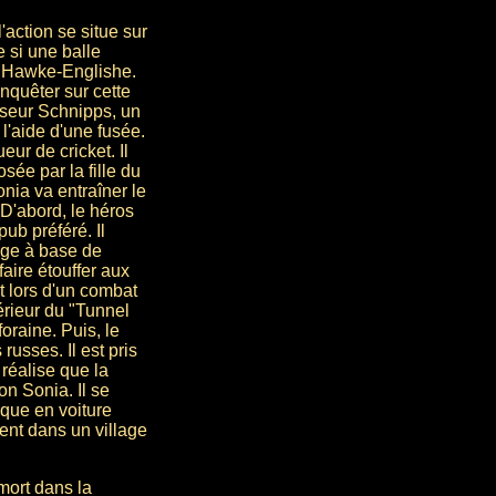
'action se situe sur
e si une balle
el Hawke-Englishe.
enquêter sur cette
esseur Schnipps, un
 l'aide d'une fusée.
eur de cricket. Il
ée par la fille du
onia va entraîner le
 D'abord, le héros
b préféré. Il
nge à base de
faire étouffer aux
it lors d'un combat
érieur du "Tunnel
oraine. Puis, le
usses. Il est pris
 réalise que la
n Sonia. Il se
que en voiture
vent dans un village
mort dans la