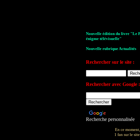
Nouvelle édition du livre "Le 
énigme télévisuelle"
Nouvelle rubrique Actualités
Le Village de la série 2009
Rechercher sur le site :
Les archives de John Drake
Le plan du site
Rechercher avec Google :
Votre avis sur le site
Recherche personnalisée
En ce moment,
1 fan sur le site