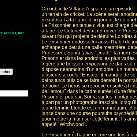
On oublie le Village l'espace d'un épisode : l
un terrain de cricket. La scène serait anodin
n'explosait à la figure d'un joueur, le colon
Le Prisonnier, en tenue civile, est chargé d'
affaire. Le Colonel devait retrouver le Prof
Prisonnier, une
savant fou qui projette de détruire Londres à
Le Prisonnier endosse lui aussi l'habit de jou
échappe de peu à une balle meurtrière, dépos
Professeur, Sonia (alias "Death", la mort). S
Prisonnier dans les endroits les plus variés.
ingère une boisson empoisonnée dans son pu
dispose néanmoins d'un antidote : un méla
plusieurs alcools ! Ensuite, il manque de se 
bains turcs puis de se faire démolir le portra
de boxe. Le héros se retrouve ensuite à l'int
de l'amour" dans le cadre surréel d'une fête f
Prisonnier poursuit Sonia sur les montagnes r
à part par un photographe irascible, lorsqu'il
jeune femme blonde est un mannequin, et no
lance dans une course poursuite psychédéli
pour mettre la main sur cette femme. Ils arri
appelé "Witchwood".
.
Le Prisonnier échappe encore une fois à la 