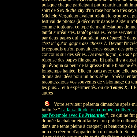
puisque chaque participant put repartir au minim
shirt de
Sex & the city
d'un rose bonbon très seya
Michèle Vergnieux avaient rejoint le groupe et pur
festival de photos (à découvrir dans le rÔdeur n°
comme toujours, ce type de manifestations donne 
tantôt surréalistes, tantôt géniales. Votre serviteur
par deux papys qui n'auraient pas dépareillé dans
c'est ici qu'on gagne des choses ?
. Devant l'incréd
je répondis qu'on pouvait certes gagner des prix e
concours sur des séries.
De toute façon, on sait pa
réponse des papys flingueurs. Et puis, il y a auss
qui évoqua sa peur de la grosse boule blanche étan
longtemps hantée. Elle en parla avec une telle pa
donna des idées pour un hors-série "Spécial enfan
racontez-nous vos souvenirs de visionnage du tem
les plus… euh expérimentés, ou de
Temps X
,
TF
autres !
Votre serviteur présenta dimanche après-mi
intitulée "
La fan-attitude, ou comment cultiver sa 
par l'exemple avec
Le Prisonnier
", ce qui ne fut 
donnée la chaleur étouffante et un public enthous
dans une tente pleine à craquer) et beaucoup de déb
non de créer ou d'appartenir à un fan-club. Selon