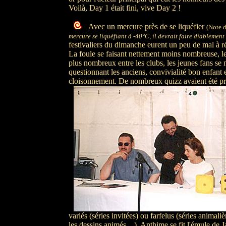
Voilà, Day 1 était fini, vive Day 2 !
Avec un mercure près de se liquéfier
(Note 
mercure se liquéfiant à -40°C, il devrait faire diablement 
festivaliers du dimanche eurent un peu de mal à ré
La foule se faisant nettement moins nombreuse, l
plus nombreux entre les clubs, les jeunes fans se 
questionnant les anciens, convivialité bon enfant 
cloisonnement.
De nombreux quizz avaient été pr
variés (séries invitées) ou farfelus (séries animali
les dessins animés…). Anthime se fit l'émule de 