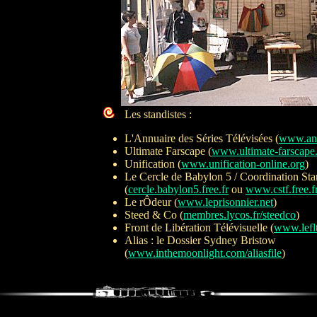
Les standistes :
L'Annuaire des Séries Télévisées (
www.ann
Ultimate Farscape (
www.ultimate-farscape
Unification (
www.unification-online.org
)
Le Cercle de Babylon 5 / Coordination Sta
(
cercle.babylon5.free.fr
ou
www.cstf.free.f
Le rÔdeur (
www.leprisonnier.net
)
Steed & Co (
membres.lycos.fr/steedco
)
Front de Libération Télévisuelle (
www.lefl
Alias : le Dossier Sydney Bristow
(
www.inthemoonlight.com/aliasfile
)