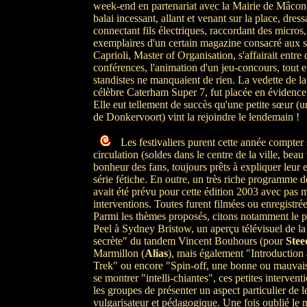
week-end en partenariat avec la Mairie de Mâco
balai incessant, allant et venant sur la place, dres
connectant fils électriques, raccordant des micros,
exemplaires d'un certain magazine consacré aux s
Caprioli, Master of Organisation, s'affairait entr
conférences, l'animation d'un jeu-concours, tout e
standistes ne manquaient de rien. La vedette de la
célèbre Caterham Super 7, fut placée en évidence
Elle eut tellement de succès qu'une petite sœur (u
de Donkervoort) vint la rejoindre le lendemain !
Les festivaliers purent cette année compter 
circulation (soldes dans le centre de la ville, beau
bonheur des fans, toujours prêts à expliquer leur
série fétiche. En outre, un très riche programme 
avait été prévu pour cette édition 2003 avec pas 
interventions. Toutes furent filmées ou enregistrée
Parmi les thèmes proposés, citons notamment le
Peel à Sydney Bristow, un aperçu télévisuel de l
secrète" du tandem Vincent Bouhours (pour
Ste
Marmillon (
Alias
), mais également "Introduction 
Trek" ou encore "Spin-off, une bonne ou mauvais
se montrer "intelli-chiantes", ces petites intervent
les groupes de présenter un aspect particulier de l
vulgarisateur et pédagogique. Une fois oublié le m