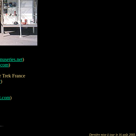
useries.net
)
.com
)
r Trek France
r
)
t.com
)
Dernière mise à jour le 16 août 2003.