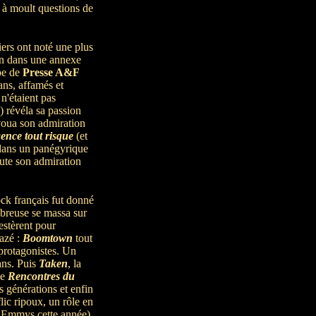
e à moult questions de
iers ont noté une plus
un dans une annexe
ipe de
Presse A&F
ans, affamés et
n'étaient pas
) révéla sa passion
avoua son admiration
ence tout risque
(et
 dans un panégyrique
oute son admiration
ck français fut donné
breuse se massa sur
estèrent pour
razé :
Boomtown
tout
 protagonistes. Un
fans. Puis
Taken
, la
de
Rencontres du
rs générations et enfin
ic ripoux, un rôle en
es Emmys cette année).