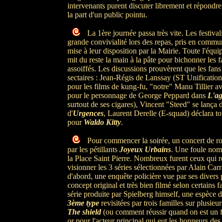
intervenants purent discuter librement et répondr
la part d'un public pointu.
La 1ère journée passa très vite. Les festival
grande convivialité lors des repas, pris en comm
mise à leur disposition par la Mairie. Toute l'équ
mit du reste la main à la pâte pour bichonner les f
assoiffés. Les discussions prouvèrent que les fans 
sectaires : Jean-Régis de Lanssay (ST Unification
pour les films de kung-fu, "notre" Manu Tillier 
pour le personnage de George Peppard dans
L'ag
surtout de ses cigares), Vincent "Steed" se lança
d'
Urgences
, Laurent Derelle (E-squad) déclara t
pour
Waldo Kitty
.
Pour commencer la soirée, un concert de ro
par les pétillants
Joyeux Urbains
. Une foule nom
la Place Saint Pierre. Nombreux furent ceux qui r
visionner les 3 séries sélectionnées par Alain Car
d'abord, une enquête policière vue par ses divers
concept original et très bien filmé selon certains 
série produite par Spielberg himself, une espèce 
3ème type
revisitées par trois familles sur plusieu
The shield
(ou comment réussir quand on est un fl
or pour l'acteur principal qui eut les honneurs d