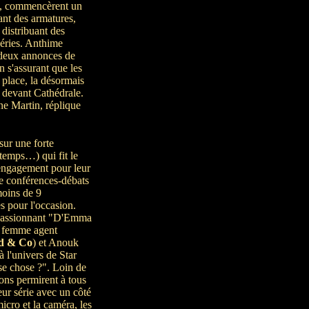
n, commencèrent un
sant des armatures,
 distribuant des
éries. Anthime
e deux annonces de
n s'assurant que les
 place, la désormais
 devant Cathédrale.
ne Martin, réplique
sur une forte
 temps…) qui fit le
 engagement pour leur
de conférences-débats
moins de 9
s pour l'occasion.
 passionnant "D'Emma
a femme agent
ed & Co
) et Anouk
à l'univers de Star
e chose ?". Loin de
ions permirent à tous
eur série avec un côté
icro et la caméra, les