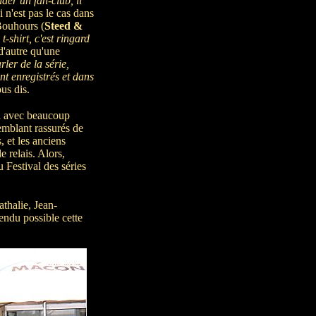
der un fan-club, il
i n'est pas le cas dans
Bouhours (
Steed &
t-shirt, c'est ringard
 d'autre qu'une
arler de la série,
nt enregistrés et dans
us dis.
na avec beaucoup
emblant rassurés de
, et les anciens
 relais. Alors,
 Festival des séries
thalie, Jean-
rendu possible cette