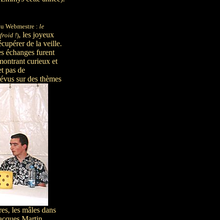
du Webmestre :
le
, les joyeux
froid !
)
cupérer de la veille.
es échanges furent
montrant curieux et
et pas de
évus sur des thèmes
ères, les mâles dans
Jacques Martin