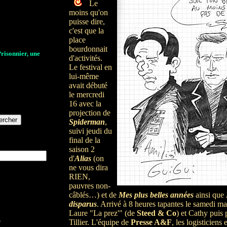
Le
moins qu'on
puisse dire,
c'est que la
place
bourdonnait
Prisonnier, une
d'activités.
Le festival en
lui-même
avait débuté
le mercredi
16 avec la
projection de
Spiderman
,
suivi jeudi du
final de la
saison 2
d'
Alias
(on
ne vous dira
RIEN,
pauvres non-
câblés…) et de
Mes plus belles années
ainsi que
disparus
. Arrivé à 8 heures tapantes le samedi mat
Laure "La prez'" (de
Steed & Co
) et Cathy puis 
.
Tillier. L'équipe de
Presse A&F
, les logisticiens