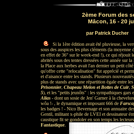
2ème Forum des sé
Mâcon, 16 - 20 ju
par Patrick Ducher
Si la 1ère édition avait été pluvieuse, la ve
sous des auspices les plus cléments (la moyenne d
en effet de 36° sur le week-end !), ce qui réjouit l
abrités sous des tentes dressées cette année sur la 
la Place aux herbes avait l'an dernier un petit côt
qu'offre cette "relocalisation" fut apprécié et perm
et d'aisance entre les stands. Plusieurs nouveautés, 
plus de stands avec une répartition égale entre les
Prisonnier
,
Chapeau Melon et Bottes de Cuir
,
S
5
), et les "petits jeunôts" : les sympathiques gars e
Alias
- dont un sosie de Jen' Garner à la chevelu
wôa !- , le dynamique et imposant 666 de
Farsca
les badges ! - Nico Bevernage et son annuaire des
Gentil, militant x-phile de LVEI et dessinateur émé
caustique fit se gondoler en son temps les lecteurs 
Fantastique
.