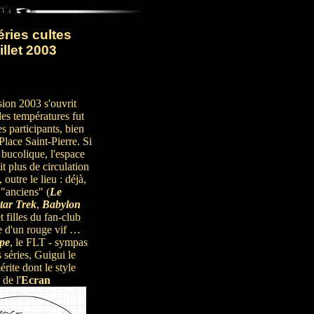
ries cultes
illet 2003
rsion 2003 s'ouvrit
es températures fut
es participants, bien
Place Saint-Pierre. Si
é bucolique, l'espace
it plus de circulation
outre le lieu : déjà,
 "anciens" (
Le
tar Trek
,
Babylon
t filles du fan-club
re d'un rouge vif …
pe
, le FLT - sympas
 séries, Guigui le
rite dont le style
de l'
Ecran