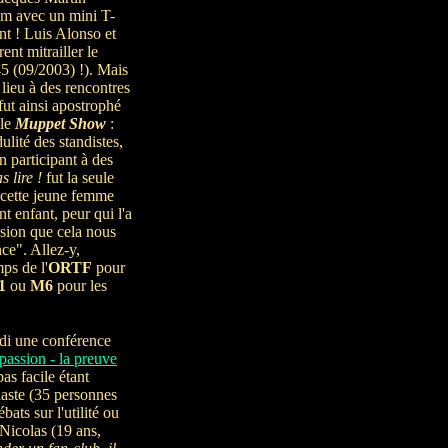
um avec un mini T-
nt ! Luis Alonso et
ent mitrailler le
45 (09/2003) !). Mais
lieu à des rencontres
 fut ainsi apostrophé
 le
Muppet Show
:
ulité des standistes,
n participant à des
s lire !
fut la seule
i cette jeune femme
t enfant, peur qui l'a
ssion que cela nous
ce". Allez-y,
ps de l'
ORTF
pour
1
ou
M6
pour les
di une conférence
passion - la preuve
pas facile étant
iaste (35 personnes
ats sur l'utilité ou
 Nicolas (19 ans,