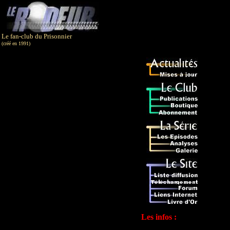
Le fan-club du Prisonnier
(créé en 1991)
Les infos :