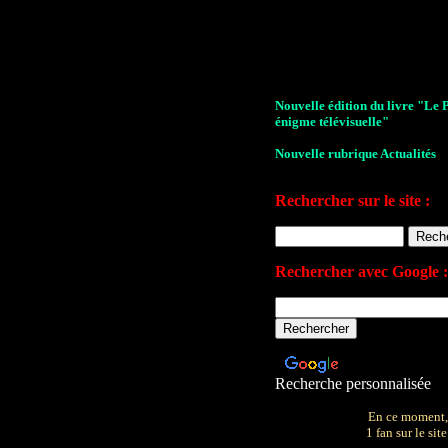
Nouvelle édition du livre "Le 
énigme télévisuelle"
Nouvelle rubrique Actualités
Le Village de la série 2009
Rechercher sur le site :
Les archives de John Drake
Le plan du site
Rechercher avec Google :
Votre avis sur le site
Recherche personnalisée
En ce moment,
1 fan sur le site