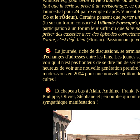
Annuséries),
pour avoir envie d'adhérer ou de fon
faut que la série se prête à un revisionnage
, ce qu
l'immédiat pour
24
par exemple d'après Vincent 
Co
et
le rÔdeur
). Certains pensent que
porter un 
(lu sur un forum consacré à
Ultimate Farscape
),
participation à un forum leur suffit ou que
faire p
prêter des cassettes avec des épisodes correcteme
l'ordre, c'est déjà bien
(Florian). Passionnant je vo
La journée, riche de discussions, se termi
d'échanges d'adresses entre les fans. Les jeunes s
voir qu'il n'est pas honteux de se dire fan de séries
heureux de voir une nouvelle génération prendre le
rendez-vous en 2004 pour une nouvelle édition du
cultes !
Et chapeau bas à Alain, Anthime, Frank, Na
Philippe, Olivier, Stéphane et j'en oublie qui ont 
sympathique manifestation !