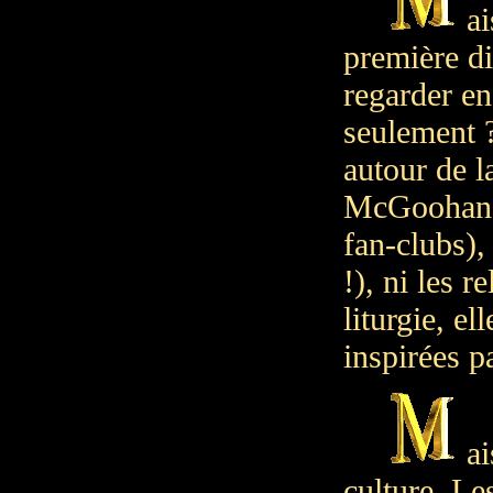
a
première di
regarder 
seulement ?
autour de l
McGoohan. 
fan-clubs), 
!), ni les 
liturgie, el
inspirées
ai
culture. Le