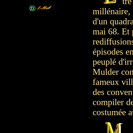
tre
millénaire,
d'un quadra
mai 68. Et 
rediffusion
épisodes en
peuplé d'ir
Mulder cont
fameux vill
des convent
compiler de
costumée au