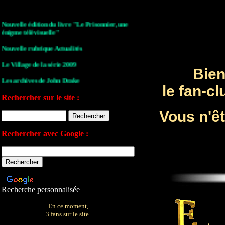
Nouvelle édition du livre "Le Prisonnier, une
énigme télévisuelle"
Nouvelle rubrique Actualités
Le Village de la série 2009
Bien
Les archives de John Drake
le fan-cl
Le plan du site
Rechercher sur le site :
Votre avis sur le site
Vous n'ê
Rechercher avec Google :
Recherche personnalisée
En ce moment,
3 fans sur le site.