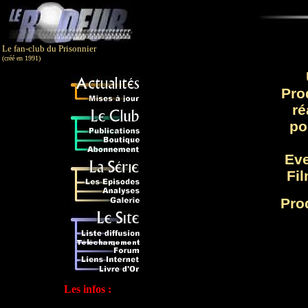
Le fan-club du Prisonnier
(créé en 1991)
Pro
ré
po
Ev
Fi
Pro
Les infos :