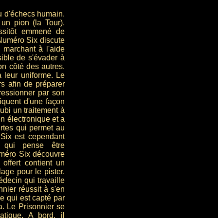
eu d'échecs humain.
 un pion (la Tour),
aussitôt emmené de
 Numéro Six discute
marchant à l'aide
sible de s'évader à
on côté des autres.
à leur uniforme. Le
s afin de préparer
ressionner par son
liquent d'une façon
ubi un traitement à
 en électronique et a
rtes qui permet au
Six est cependant
 qui pense être
uméro Six découvre
 offert contient un
lage pour le pister.
decin qui travaille
nier réussit à s'en
e qui est capté par
. Le Prisonnier se
tique. A bord, il