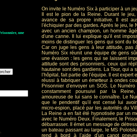
On invite le Numéro Six à participer à un j
Il est le pion de la Reine. Durant le jeu,
avance de sa propre initiative. Il est 
l'échiquier par des gardes. Après le jeu, le
avec un ancien champion, un homme âgé 
Prisonnier, une
d'une canne. Il lui explique qu'il est impos
moins de distinguer les gens qui sont du b
Car on juge les gens à leur attitude, pas 
Numéro Six réunit une équipe de gens sûr
une évasion : les gens qui se laissent imp
attitude sont des prisonniers, ceux qui rép
hautaine sont des gardiens. La Tour, qui a s
l'hôpital, fait partie de l'équipe. Il est expert
réussi à fabriquer un émetteur à ondes cou
Prisonnier d'envoyer un SOS. Le Numéro 
constamment poursuivi par la Reine,
amoureuse de lui sans le connaître. Le N
que le pendentif qu'il est censé lui avoir
micro-espion, placé par les autorités du Vil
La Reine a en fait été hypnotisée par un mé
avec le Numéro Deux. Finalement, le Prison
débarrasser. Il émet un message de détress
un bateau passant au large, le MS Polotska
.
rend à bord à l'aide d'un canot pneuma