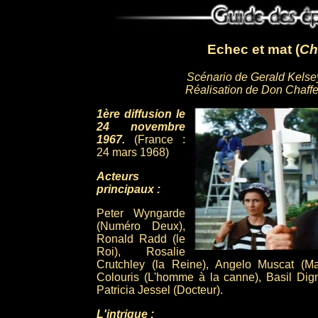
Echec et mat (
Ch
Scénario de Gerald Kelse
Réalisation de Don Chaff
1ère diffusion le
24 novembre
1967.
(France :
24 mars 1968)
Acteurs
principaux :
Peter Wyngarde
(Numéro Deux),
Ronald Radd (le
Roi), Rosalie
Crutchley (la Reine), Angelo Muscat (M
Colouris (L'homme à la canne), Basil Dig
Patricia Jessel (Docteur).
L'intrigue :