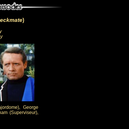
eckmate
)
y
ey
ajordome), George
nam (Superviseur),