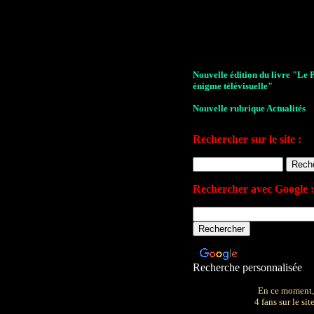
Nouvelle édition du livre "Le 
énigme télévisuelle"
Nouvelle rubrique Actualités
Le Village de la série 2009
Rechercher sur le site :
Les archives de John Drake
Le plan du site
Rechercher avec Google :
Votre avis sur le site
Recherche personnalisée
En ce moment,
4 fans sur le site