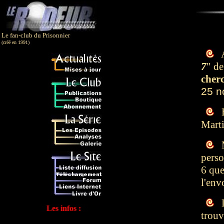
Le fan-club du Prisonnier
(créé en 1991)
A
7
" d
cher
25 n
E
Marti
M
perso
6 que
l'env
L
Les infos :
trouv