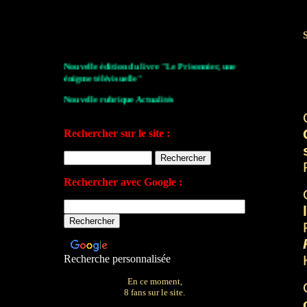
Nouvelle édition du livre "Le Prisonnier, une
énigme télévisuelle"
Nouvelle rubrique Actualités
Le Village de la série 2009
Rechercher sur le site :
Les archives de John Drake
Le plan du site
Rechercher avec Google :
Votre avis sur le site
Recherche personnalisée
En ce moment,
8 fans sur le site.